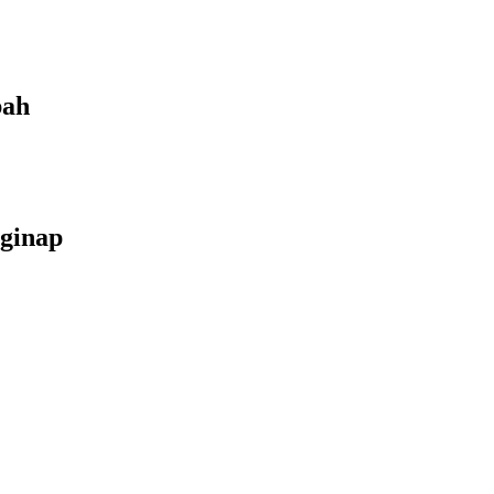
bah
ginap