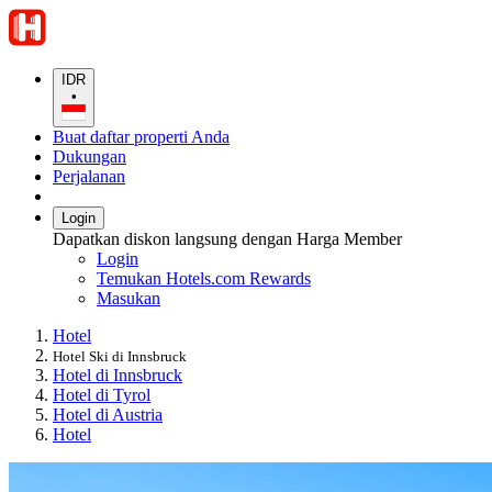
IDR
•
Buat daftar properti Anda
Dukungan
Perjalanan
Login
Dapatkan diskon langsung dengan Harga Member
Login
Temukan Hotels.com Rewards
Masukan
Hotel
Hotel Ski di Innsbruck
Hotel di Innsbruck
Hotel di Tyrol
Hotel di Austria
Hotel