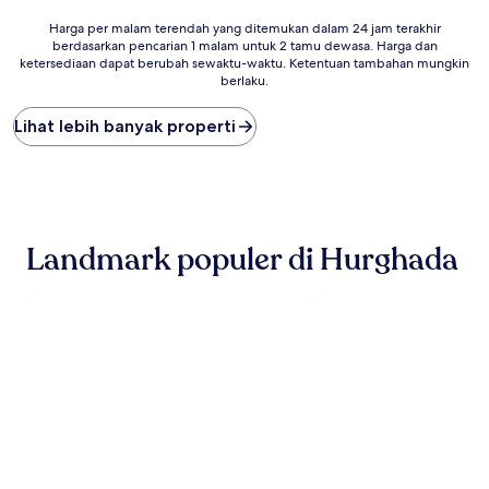
Harga
Harga per malam terendah yang ditemukan dalam 24 jam terakhir
berdasarkan pencarian 1 malam untuk 2 tamu dewasa. Harga dan
per
ketersediaan dapat berubah sewaktu-waktu. Ketentuan tambahan mungkin
malam
berlaku.
terendah
yang
Lihat lebih banyak properti
ditemukan
dalam
24
jam
terakhir
berdasarkan
pencarian
Landmark populer di Hurghada
1
malam
untuk
2
tamu
dewasa.
Harga
dan
ketersediaan
dapat
berubah
sewaktu-