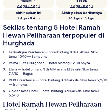
Malam ini
Besok
6 Agu - 7 Agu
7 Agu - 8 Agu
Akhir pekan ini
Akhir pekan berikutnya
7 Agu - 9 Agu
14 Agu - 16 Agu
Sekilas tentang 5 Hotel Ramah
Hewan Peliharaan terpopuler di
Hurghada
La Boutique Residence
— hotel bintang 3 di Al Ahyaa. Skor
tamu: 10/10 — Sempurna.
Palma Suites Hurghada
— hotel bintang 3 di Al Ahyaa.
Elaria
— hotel bintang 3 di Al Mamsha El Seyahi. Skor tamu:
7,2/10 — Bagus.
VERO Residence
— hotel bintang 3 di Sakkala. Skor tamu: 9,2/10
— Istimewa.
Golden Rose Hotel
— hotel bintang 3 di Sakkala. Skor tamu:
6,6/10.
Hotel Ramah Hewan Peliharaan