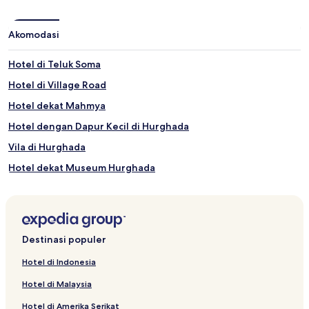
Akomodasi
Hotel di Teluk Soma
Hotel di Village Road
Hotel dekat Mahmya
Hotel dengan Dapur Kecil di Hurghada
Vila di Hurghada
Hotel dekat Museum Hurghada
Apartemen di Al Ahyaa
Resor & Hotel dengan Spa di Teluk Soma
Hotel Bintang 5 di Sahl Hasheeh
Destinasi populer
Rumah Penginapan di Hurghada
Hotel di Indonesia
Hotel dengan Dapur Kecil di Teluk Makadi
Hotel di Malaysia
Hotel dengan Tempat Parkir di Sahl Hasheeh
Hotel di Amerika Serikat