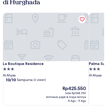
di Hurghada
La Boutique Residence
Palma Sui
La Boutique Residence
Palma Sui
La Boutique Residence
Palma Sui
Properti
Properti
bintang
bintang
Al Ahyaa
Al Ahyaa
3.0
3.0
10.0
10/10
Sempurna
(2 ulasan)
dari
Harga
Rp425.550
10,
sekarang
Sempurna,
total Rp548.750
Rp425.550
(2
termasuk pajak & biaya lainnya
ulasan)
8 Agu - 9 Agu