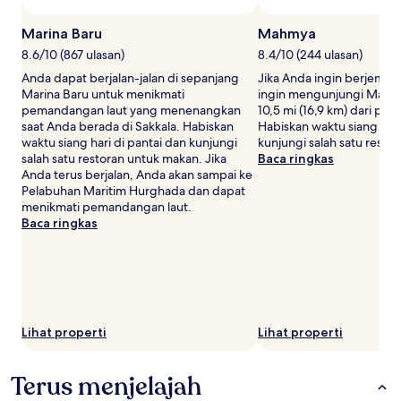
waktu.
Ketentuan
Marina Baru
Mahmya
tambahan
8.6/10 (867 ulasan)
8.4/10 (244 ulasan)
mungkin
berlaku.
Anda dapat berjalan-jalan di sepanjang
Jika Anda ingin berjemur
Marina Baru untuk menikmati
ingin mengunjungi Mahm
pemandangan laut yang menenangkan
10,5 mi (16,9 km) dari pu
saat Anda berada di Sakkala. Habiskan
Habiskan waktu siang hari
waktu siang hari di pantai dan kunjungi
kunjungi salah satu resto
salah satu restoran untuk makan. Jika
Baca ringkas
Anda terus berjalan, Anda akan sampai ke
Pelabuhan Maritim Hurghada dan dapat
menikmati pemandangan laut.
Baca ringkas
Lihat properti
Lihat properti
Terus menjelajah