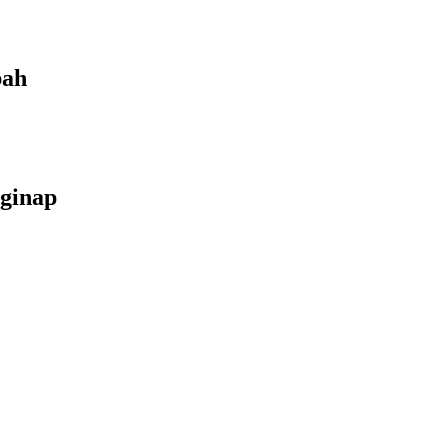
bah
ginap