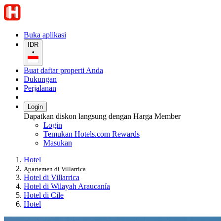
Buka aplikasi
IDR
•
Buat daftar properti Anda
Dukungan
Perjalanan
Login
Dapatkan diskon langsung dengan Harga Member
Login
Temukan Hotels.com Rewards
Masukan
Hotel
Apartemen di Villarrica
Hotel di Villarrica
Hotel di Wilayah Araucanía
Hotel di Cile
Hotel