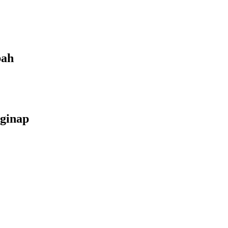
bah
ginap