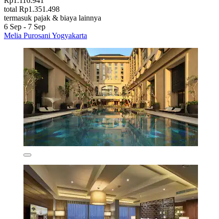
Rp1.116.941
total Rp1.351.498
termasuk pajak & biaya lainnya
6 Sep - 7 Sep
Melia Purosani Yogyakarta