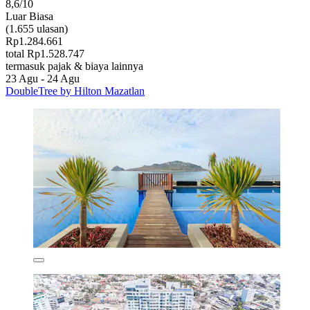
8,6/10
Luar Biasa
(1.655 ulasan)
Rp1.284.661
total Rp1.528.747
termasuk pajak & biaya lainnya
23 Agu - 24 Agu
DoubleTree by Hilton Mazatlan