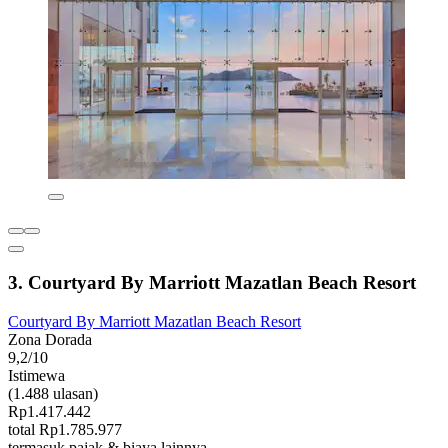
3. Courtyard By Marriott Mazatlan Beach Resort
Courtyard By Marriott Mazatlan Beach Resort
Zona Dorada
9,2/10
Istimewa
(1.488 ulasan)
Rp1.417.442
total Rp1.785.977
termasuk pajak & biaya lainnya