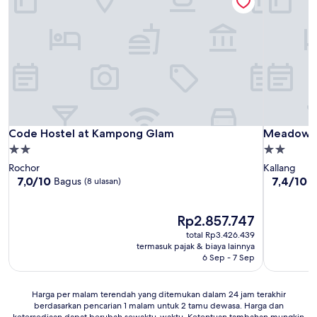
Code Hostel at Kampong Glam
Meadows 
Code Hostel at Kampong Glam
Meadows 
Properti
Properti
bintang
bintang
Rochor
Kallang
2.0
2.0
7.0
7.4
7,0/10
7,4/10
Bagus
B
(8 ulasan)
dari
dari
10,
10,
Bagus,
Harga
Bagus,
Rp2.857.747
(8
sekarang
(123
total Rp3.426.439
ulasan)
Rp2.857.747
ulasan)
termasuk pajak & biaya lainnya
6 Sep - 7 Sep
Harga
Harga per malam terendah yang ditemukan dalam 24 jam terakhir
berdasarkan pencarian 1 malam untuk 2 tamu dewasa. Harga dan
per
ketersediaan dapat berubah sewaktu-waktu. Ketentuan tambahan mungkin