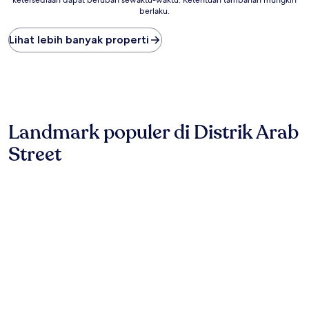
malam
berlaku.
terendah
yang
Lihat lebih banyak properti
ditemukan
dalam
24
jam
terakhir
berdasarkan
pencarian
Landmark populer di Distrik Arab
1
malam
Street
untuk
2
tamu
dewasa.
Harga
dan
ketersediaan
dapat
berubah
sewaktu-
waktu.
Ketentuan
tambahan