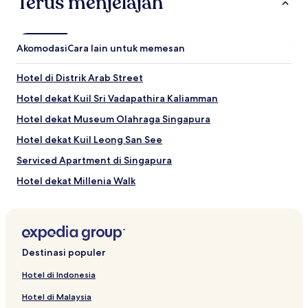
Terus menjelajah
Akomodasi
Cara lain untuk memesan
Hotel di Distrik Arab Street
Hotel dekat Kuil Sri Vadapathira Kaliamman
Hotel dekat Museum Olahraga Singapura
Hotel dekat Kuil Leong San See
Serviced Apartment di Singapura
Hotel dekat Millenia Walk
Hotel dengan Kolam Renang di Distrik Arab Street
Hotel dekat Gedung ICA
Hotel dekat Singapore National Stadium
Destinasi populer
Hotel dekat Pemakaman Melayu Tua
Hotel di Indonesia
Hotel dekat Kompleks Bras Basah
Hotel di Malaysia
Hotel dekat CHIJMES