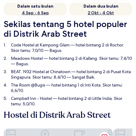
Dalam satu bulan
Dalam dua bulan
4 Sep - 6 Sep
2 Okt - 4 Okt
Sekilas tentang 5 hotel populer
di Distrik Arab Street
Code Hostel at Kampong Glam
— hotel bintang 2 di Rochor.
Skor tamu: 7,0/10 — Bagus.
Meadows Hostel
— hotel bintang 2 di Kallang. Skor tamu: 7,4/10
— Bagus.
BEAT. 1932 Hostel at Chinatown
— hotel bintang 2 di Pusat Kota
Singapura. Skor tamu: 8,4/10 — Sangat Baik.
The Room @Bugis
— hotel bintang 1 di Inti Kota. Skor tamu:
6,6/10.
Campbell Inn - Hostel
— hotel bintang 2 di Little India. Skor
tamu: 5,0/10.
Hostel di Distrik Arab Street
Code Hostel at Kampong Glam
Meadows 