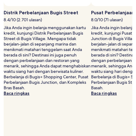
mungkin
berlaku.
Distrik Perbelanjaan Bugis Street
Pusat Perbelanjaan 
8.4/10 (2.701 ulasan)
8.0/10 (71 ulasan)
Jika Anda ingin belanja menggunakan kartu
Jika Anda ingin belanj
kredit, kunjungi Distrik Perbelanjaan Bugis
kredit, kunjungi Pusat 
Street di Bugis Village. Mengapa tidak
Junction di Bugis Villa
berjalan-jalan di sepanjang marina dan
berjalan-jalan di sepan
menikmati matahari tenggelam saat Anda
menikmati matahari te
berada di sini? Destinasi ini juga penuh
berada di sini? Destinas
dengan perbelanjaan dan restoran yang
dengan perbelanjaan d
menarik, sehingga Anda dapat menghabiskan
menarik, sehingga And
waktu siang hari dengan berwisata kuliner.
waktu siang hari dengan
Berbelanja di Bugis+ Shopping Center, Pusat
Berbelanja di Bugis+ Sh
Perbelanjaan Bugis Junction, dan Kompleks
Perbelanjaan Bugis Str
Bras Basah.
Basah.
Baca ringkas
Baca ringkas