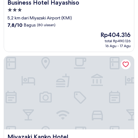
Business Hotel Hayashiso
Business Hotel Hayashiso
Properti
bintang
5,2 km dari Miyazaki Airport (KMI)
3.0
7.8
7,8/10
Bagus
(80 ulasan)
dari
Harga
Rp404.316
10,
sekarang
Bagus,
total Rp490.126
Rp404.316
16 Agu - 17 Agu
(80
ulasan)
Miyazaki Kanko Hotel
Miyazaki Kanko Hotel
Miyazaki Kanko Hotel