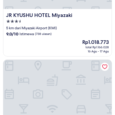
JR KYUSHU HOTEL Miyazaki
JR KYUSHU HOTEL Miyazaki
Properti
bintang
5 km dari Miyazaki Airport (KMI)
3.5
9.0
9,0/10
Istimewa
(738 ulasan)
dari
Harga
Rp1.018.773
10,
sekarang
Istimewa,
total Rp1.166.028
Rp1.018.773
16 Agu - 17 Agu
(738
ulasan)
Hotel Dormy Inn Miyazaki Natural Hot Spring