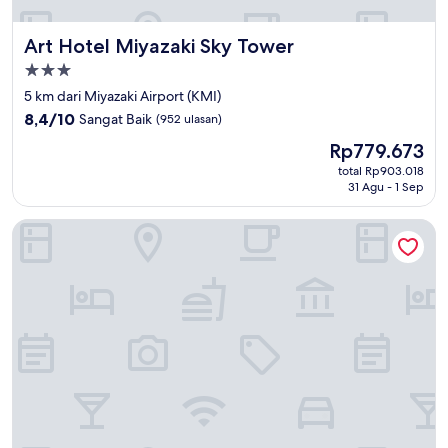
Art Hotel Miyazaki Sky Tower
Art Hotel Miyazaki Sky Tower
Properti
bintang
5 km dari Miyazaki Airport (KMI)
3.0
8.4
8,4/10
Sangat Baik
(952 ulasan)
dari
Harga
Rp779.673
10,
sekarang
Sangat
total Rp903.018
Rp779.673
31 Agu - 1 Sep
Baik,
(952
ulasan)
Mango Hotel Miyazaki