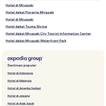
Hotel di Miyazaki
Hotel dekat Florante Miyazaki
Hotel di Miyazaki
Hotel dekat Tsuma Shrine
Hotel dekat Miyazaki City Tourist Information Center
Hotel dekat Miyazaki Waterfront Park
Hotel dekat Taman Tachibana
Hotel Bisnis di Miyazaki
Hotel dekat Miyazaki Science Centre
Destinasi populer
Hotel di Aoshima Onsen
Hotel di Indonesia
Hotel Murah dekat Pantai Nichinan-kaigan
Hotel di Malaysia
Hotel dekat Phoenix Country Club
Hotel di Amerika Serikat
Hotel dekat Stasiun Minamikata
Hotel di Jepang
Hotel dekat Kastil Obi
Hotel di Arab Saudi
Hotel dekat Resor Phoenix Seagaia