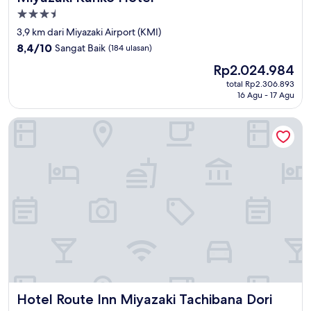
Properti
bintang
3,9 km dari Miyazaki Airport (KMI)
3.5
8.4
8,4/10
Sangat Baik
(184 ulasan)
dari
Harga
Rp2.024.984
10,
sekarang
Sangat
total Rp2.306.893
Rp2.024.984
16 Agu - 17 Agu
Baik,
(184
ulasan)
Hotel Route Inn Miyazaki Tachibana Dori
Hotel Route Inn Miyazaki Tachibana Dori
Hotel Route Inn Miyazaki Tachibana Dori