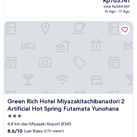
Rp763.141
10,
sekarang
Luar
total Rp884.867
Rp763.141
16 Agu - 17 Agu
Biasa,
(273
ulasan)
Green Rich Hotel Miyazakitachibanadori 2 Artificial Hot Sp
Green Rich Hotel Miyazakitachibanadori 2 Artificial Hot 
Green Rich Hotel Miyazakitachibanadori 2
Artificial Hot Spring Futamata Yunohana
Properti
bintang
4,8 km dari Miyazaki Airport (KMI)
3.0
8.6
8,6/10
Luar Biasa
(270 ulasan)
dari