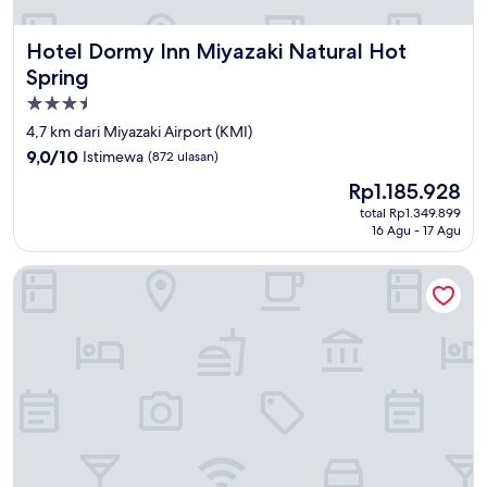
Hotel Dormy Inn Miyazaki Natural Hot Spring
Hotel Dormy Inn Miyazaki Natural Hot
Spring
Properti
bintang
4,7 km dari Miyazaki Airport (KMI)
3.5
9.0
9,0/10
Istimewa
(872 ulasan)
dari
Harga
Rp1.185.928
10,
sekarang
Istimewa,
total Rp1.349.899
Rp1.185.928
16 Agu - 17 Agu
(872
ulasan)
Miyazaki Daiichi Hotel