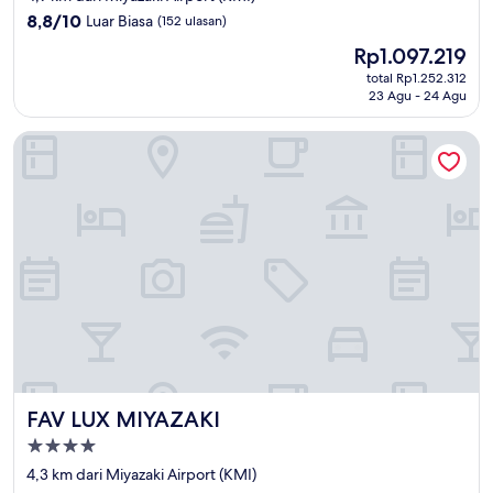
2.0
8.8
8,8/10
Luar Biasa
(152 ulasan)
dari
Harga
Rp1.097.219
10,
sekarang
Luar
total Rp1.252.312
Rp1.097.219
23 Agu - 24 Agu
Biasa,
(152
ulasan)
FAV LUX MIYAZAKI
FAV LUX MIYAZAKI
FAV LUX MIYAZAKI
Properti
bintang
4,3 km dari Miyazaki Airport (KMI)