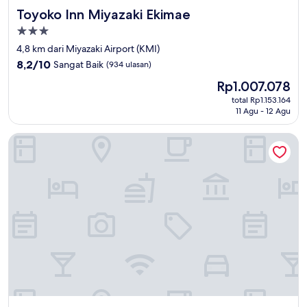
Toyoko Inn Miyazaki Ekimae
Toyoko Inn Miyazaki Ekimae
Properti
bintang
4,8 km dari Miyazaki Airport (KMI)
3.0
8.2
8,2/10
Sangat Baik
(934 ulasan)
dari
Harga
Rp1.007.078
10,
sekarang
Sangat
total Rp1.153.164
Rp1.007.078
11 Agu - 12 Agu
Baik,
(934
ulasan)
Business Hotel Hayashiso