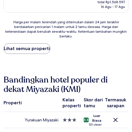
sekarang
Istimewa,
total Rp1.568.597
Rp1.353.846
16 Agu - 17 Agu
(81
ulasan)
Harga
Harga per malam terendah yang ditemukan dalam 24 jam terakhir
berdasarkan pencarian 1 malam untuk 2 tamu dewasa. Harga dan
per
ketersediaan dapat berubah sewaktu-waktu. Ketentuan tambahan mungkin
malam
berlaku.
terendah
yang
Lihat semua properti
ditemukan
dalam
24
jam
terakhir
berdasarkan
Bandingkan hotel populer di
pencarian
1
dekat Miyazaki (KMI)
malam
untuk
Kelas
Skor dari
Termasuk
2
Properti
properti
tamu
sarapan
r
tamu
dewasa.
Luar
Harga
Yurakuan Miyazaki
Properti
8.8
Biasa
dan
bintang
123 ulasan
ketersediaan
3.0