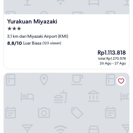
Yurakuan Miyazaki
Yurakuan Miyazaki
Properti
bintang
3,1 km dari Miyazaki Airport (KMI)
3.0
8.8
8,8/10
Luar Biasa
(123 ulasan)
dari
Harga
Rp1.113.818
10,
sekarang
Luar
total Rp1.270.578
Rp1.113.818
26 Agu - 27 Agu
Biasa,
(123
ulasan)
JR KYUSHU HOTEL Miyazaki