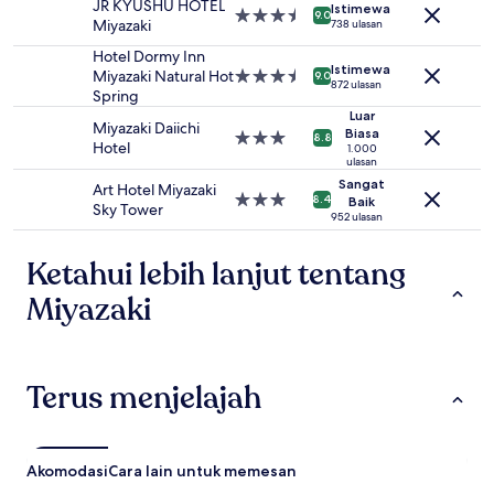
dapat
JR KYUSHU HOTEL
Istimewa
Properti
9.0
berubah
Miyazaki
738 ulasan
bintang
sewaktu-
3.5
Hotel Dormy Inn
waktu.
Istimewa
Miyazaki Natural Hot
Properti
9.0
Ketentuan
872 ulasan
Spring
bintang
tambahan
3.5
Luar
mungkin
Miyazaki Daiichi
Biasa
Properti
8.8
berlaku.
Hotel
1.000
bintang
ulasan
3.0
Sangat
Art Hotel Miyazaki
Properti
8.4
Baik
Sky Tower
bintang
952 ulasan
3.0
Ketahui lebih lanjut tentang
Miyazaki
Terus menjelajah
Akomodasi
Cara lain untuk memesan