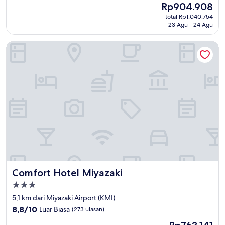
Harga
Rp904.908
10,
sekarang
Sempurna,
total Rp1.040.754
Rp904.908
23 Agu - 24 Agu
(4
ulasan)
Comfort Hotel Miyazaki
Comfort Hotel Miyazaki
Comfort Hotel Miyazaki
Properti
bintang
5,1 km dari Miyazaki Airport (KMI)
3.0
8.8
8,8/10
Luar Biasa
(273 ulasan)
dari
Harga