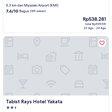
bintang
5,3 km dari Miyazaki Airport (KMI)
3.0
7.6
7,6/10
Bagus
(189 ulasan)
dari
Harga
Rp538.281
10,
sekarang
Bagus,
total Rp599.515
Rp538.281
23 Agu - 24 Agu
(189
ulasan)
Tabist Rays Hotel Yakata
Tabist Rays Hotel Yakata
Tabist Rays Hotel Yakata
Properti