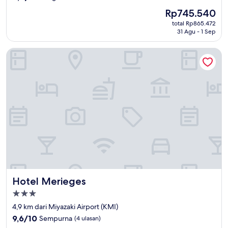
dari
Harga
Rp745.540
10,
sekarang
Sangat
total Rp865.472
Rp745.540
31 Agu - 1 Sep
Baik,
(204
ulasan)
Hotel Merieges
Hotel Merieges
Hotel Merieges
Properti
bintang
4,9 km dari Miyazaki Airport (KMI)
3.0
9.6
9,6/10
Sempurna
(4 ulasan)
dari