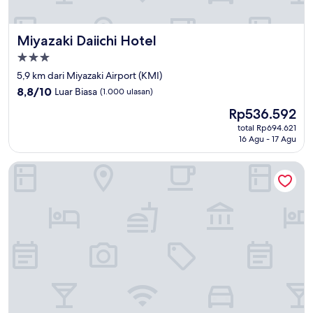
Miyazaki Daiichi Hotel
Miyazaki Daiichi Hotel
Properti
bintang
5,9 km dari Miyazaki Airport (KMI)
3.0
8.8
8,8/10
Luar Biasa
(1.000 ulasan)
dari
Harga
Rp536.592
10,
sekarang
Luar
total Rp694.621
Rp536.592
16 Agu - 17 Agu
Biasa,
(1.000
ulasan)
Art Hotel Miyazaki Sky Tower