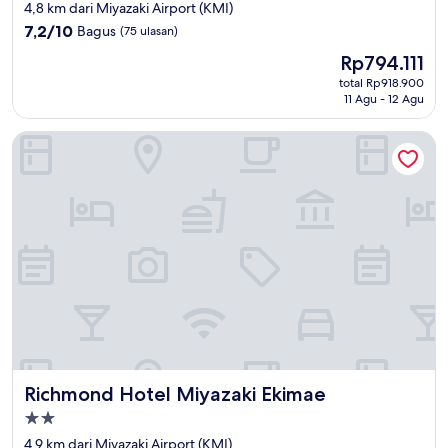
bintang
4,8 km dari Miyazaki Airport (KMI)
2.5
7.2
7,2/10
Bagus
(75 ulasan)
dari
Harga
Rp794.111
10,
sekarang
Bagus,
total Rp918.900
Rp794.111
11 Agu - 12 Agu
(75
ulasan)
Richmond Hotel Miyazaki Ekimae
Richmond Hotel Miyazaki Ekimae
Richmond Hotel Miyazaki Ekimae
Properti
bintang
4,9 km dari Miyazaki Airport (KMI)