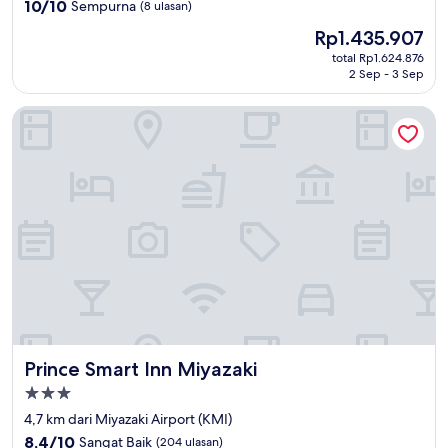
4.0
10.0
10/10
Sempurna
(8 ulasan)
dari
Harga
Rp1.435.907
10,
sekarang
Sempurna,
total Rp1.624.876
Rp1.435.907
2 Sep - 3 Sep
(8
ulasan)
Prince Smart Inn Miyazaki
Prince Smart Inn Miyazaki
Prince Smart Inn Miyazaki
Properti
bintang
4,7 km dari Miyazaki Airport (KMI)
3.0
8.4
8,4/10
Sangat Baik
(204 ulasan)