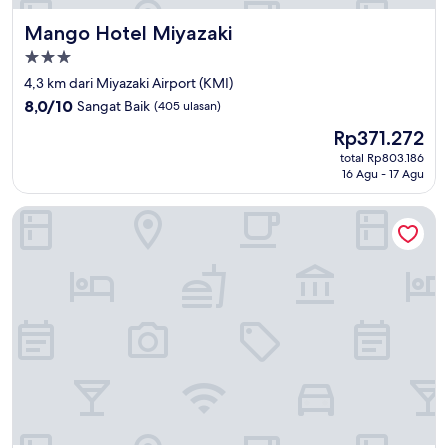
Mango Hotel Miyazaki
Mango Hotel Miyazaki
Properti
bintang
4,3 km dari Miyazaki Airport (KMI)
3.0
8.0
8,0/10
Sangat Baik
(405 ulasan)
dari
Harga
Rp371.272
10,
sekarang
Sangat
total Rp803.186
Rp371.272
16 Agu - 17 Agu
Baik,
(405
ulasan)
Toyoko Inn Miyazaki Ekimae