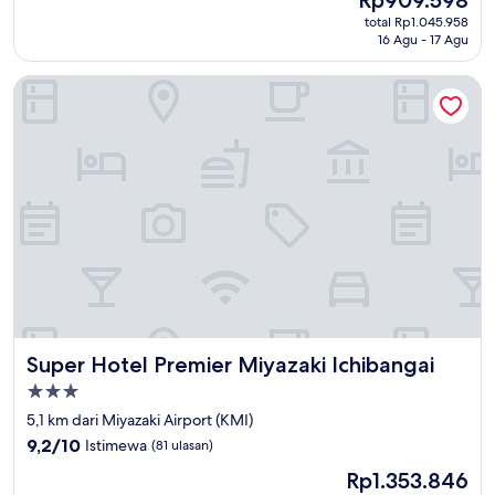
10,
sekarang
Sangat
total Rp1.045.958
Rp909.598
16 Agu - 17 Agu
Baik,
(221
ulasan)
Super Hotel Premier Miyazaki Ichibangai
Super Hotel Premier Miyazaki Ichibangai
Super Hotel Premier Miyazaki Ichibangai
Properti
bintang
5,1 km dari Miyazaki Airport (KMI)
3.0
9.2
9,2/10
Istimewa
(81 ulasan)
dari
Harga
Rp1.353.846
10,