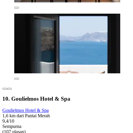
10. Goulielmos Hotel & Spa
Goulielmos Hotel & Spa
1,6 km dari Pantai Merah
9,4/10
Sempurna
(107 ulasan)