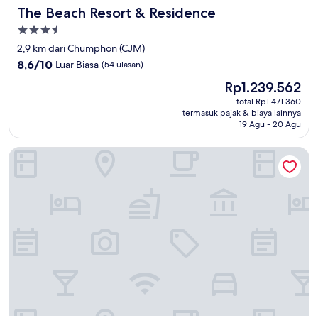
The Beach Resort & Residence
The Beach Resort & Residence
Properti
bintang
2,9 km dari Chumphon (CJM)
3.5
8.6
8,6/10
Luar Biasa
(54 ulasan)
dari
Harga
Rp1.239.562
10,
sekarang
Luar
total Rp1.471.360
Rp1.239.562
termasuk pajak & biaya lainnya
Biasa,
19 Agu - 20 Agu
(54
ulasan)
Jumbo House