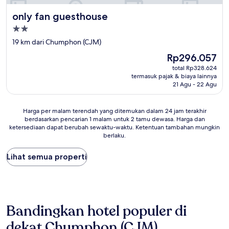
only fan guesthouse
only fan guesthouse
Properti
bintang
19 km dari Chumphon (CJM)
2.0
Harga
Rp296.057
sekarang
total Rp328.624
Rp296.057
termasuk pajak & biaya lainnya
21 Agu - 22 Agu
Harga
Harga per malam terendah yang ditemukan dalam 24 jam terakhir
berdasarkan pencarian 1 malam untuk 2 tamu dewasa. Harga dan
per
ketersediaan dapat berubah sewaktu-waktu. Ketentuan tambahan mungkin
malam
berlaku.
terendah
yang
Lihat semua properti
ditemukan
dalam
24
jam
terakhir
berdasarkan
Bandingkan hotel populer di
pencarian
1
dekat Chumphon (CJM)