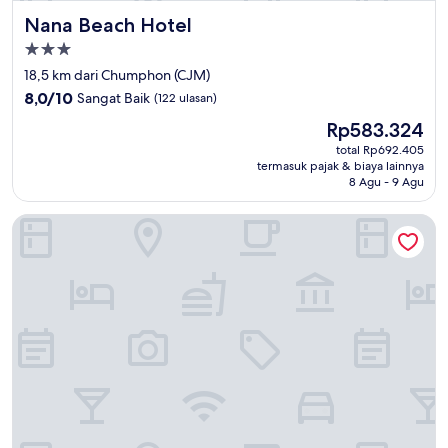
Nana Beach Hotel
Nana Beach Hotel
Properti
bintang
18,5 km dari Chumphon (CJM)
3.0
8.0
8,0/10
Sangat Baik
(122 ulasan)
dari
Harga
Rp583.324
10,
sekarang
Sangat
total Rp692.405
Rp583.324
termasuk pajak & biaya lainnya
Baik,
8 Agu - 9 Agu
(122
ulasan)
Baan Talay - Thungwualaen