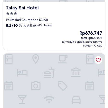
Talay Sai Hotel
Talay Sai Hotel
Properti
bintang
19 km dari Chumphon (CJM)
3.0
8.2
8,2/10
Sangat Baik
(43 ulasan)
dari
Harga
Rp676.747
10,
sekarang
Sangat
total Rp803.298
Rp676.747
termasuk pajak & biaya lainnya
Baik,
9 Agu - 10 Agu
(43
ulasan)
Phoenix Room