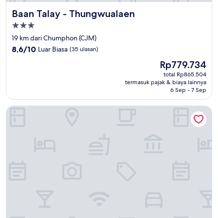
Baan Talay - Thungwualaen
Baan Talay - Thungwualaen
Properti
bintang
19 km dari Chumphon (CJM)
3.0
8.6
8,6/10
Luar Biasa
(35 ulasan)
dari
Harga
Rp779.734
10,
sekarang
Luar
total Rp865.504
Rp779.734
termasuk pajak & biaya lainnya
Biasa,
6 Sep - 7 Sep
(35
ulasan)
Talay Sai Hotel