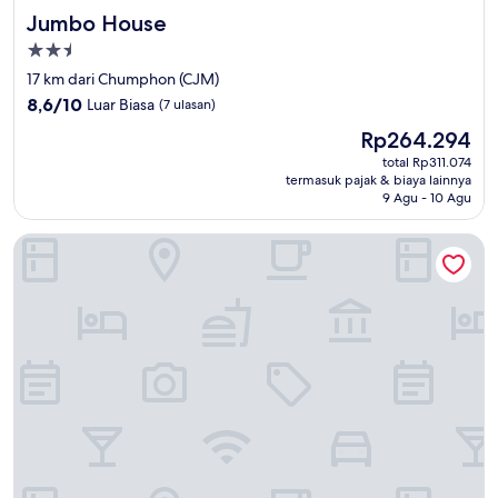
Jumbo House
Jumbo House
Properti
bintang
17 km dari Chumphon (CJM)
2.5
8.6
8,6/10
Luar Biasa
(7 ulasan)
dari
Harga
Rp264.294
10,
sekarang
Luar
total Rp311.074
Rp264.294
termasuk pajak & biaya lainnya
Biasa,
9 Agu - 10 Agu
(7
ulasan)
Nana Beach Hotel