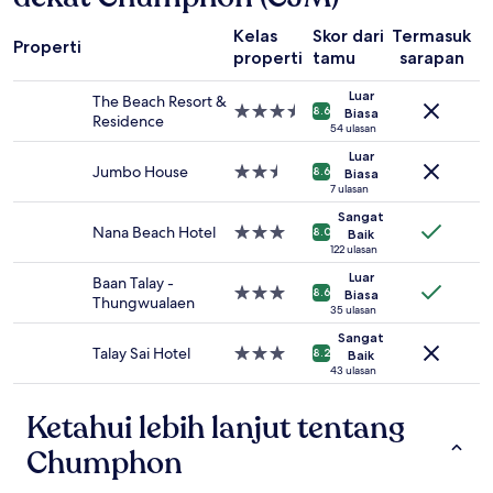
malam
untuk
Kelas
Skor dari
Termasuk
2
Properti
properti
tamu
sarapan
r
tamu
dewasa.
Luar
The Beach Resort &
Harga
Properti
8.6
Biasa
Residence
dan
bintang
54 ulasan
ketersediaan
3.5
Luar
dapat
Jumbo House
Properti
8.6
Biasa
berubah
bintang
7 ulasan
sewaktu-
2.5
Sangat
waktu.
Nana Beach Hotel
Properti
8.0
Baik
Ketentuan
bintang
122 ulasan
tambahan
3.0
Luar
mungkin
Baan Talay -
Properti
8.6
Biasa
berlaku.
Thungwualaen
bintang
35 ulasan
3.0
Sangat
Talay Sai Hotel
Properti
8.2
Baik
bintang
43 ulasan
3.0
Ketahui lebih lanjut tentang
Chumphon