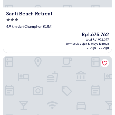
Santi Beach Retreat
Santi Beach Retreat
Properti
bintang
4,9 km dari Chumphon (CJM)
3.0
Harga
Rp1.675.762
sekarang
total Rp1.972.377
Rp1.675.762
termasuk pajak & biaya lainnya
21 Agu - 22 Agu
only fan guesthouse