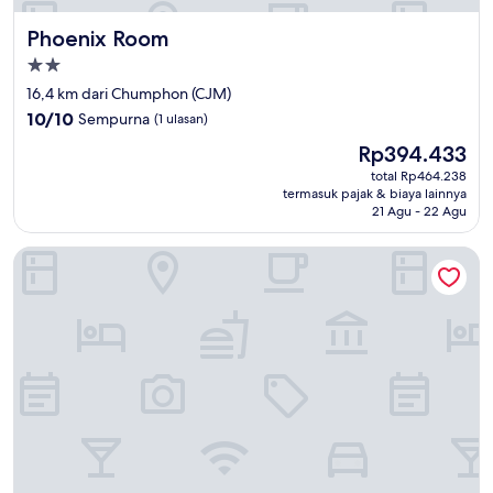
Phoenix Room
Phoenix Room
Properti
bintang
16,4 km dari Chumphon (CJM)
2.0
10.0
10/10
Sempurna
(1 ulasan)
dari
Harga
Rp394.433
10,
sekarang
Sempurna,
total Rp464.238
Rp394.433
termasuk pajak & biaya lainnya
(1
21 Agu - 22 Agu
ulasan)
Sara Beachfront Boutique Resort