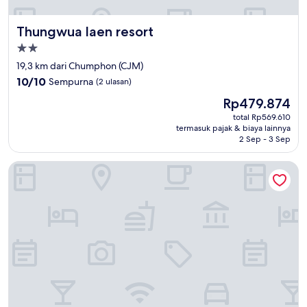
Thungwua laen resort
Thungwua laen resort
Properti
bintang
19,3 km dari Chumphon (CJM)
2.0
10.0
10/10
Sempurna
(2 ulasan)
dari
Harga
Rp479.874
10,
sekarang
Sempurna,
total Rp569.610
Rp479.874
termasuk pajak & biaya lainnya
(2
2 Sep - 3 Sep
ulasan)
Saphli Villa Beach Resort