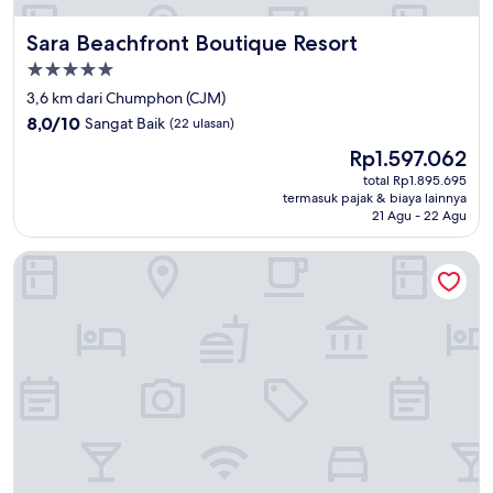
Sara Beachfront Boutique Resort
Sara Beachfront Boutique Resort
Properti
bintang
3,6 km dari Chumphon (CJM)
5.0
8.0
8,0/10
Sangat Baik
(22 ulasan)
dari
Harga
Rp1.597.062
10,
sekarang
Sangat
total Rp1.895.695
Rp1.597.062
termasuk pajak & biaya lainnya
Baik,
21 Agu - 22 Agu
(22
ulasan)
Rimsira