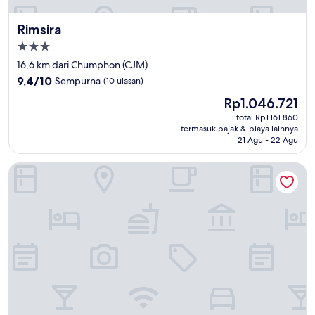
Rimsira
Rimsira
Properti
bintang
16,6 km dari Chumphon (CJM)
3.0
9.4
9,4/10
Sempurna
(10 ulasan)
dari
Harga
Rp1.046.721
10,
sekarang
Sempurna,
total Rp1.161.860
Rp1.046.721
termasuk pajak & biaya lainnya
(10
21 Agu - 22 Agu
ulasan)
Thungwua laen resort