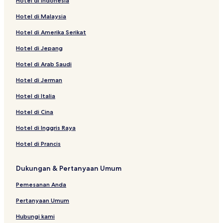
Hotel di Indonesia
Hotel di Ban Na Thung
Hotel di Malaysia
Hotel dekat Pantai Thung Wua Laen
Hotel di Amerika Serikat
Hotel dekat Stasiun Chumphon
Hotel di Jepang
Hotel dekat Pasar Chumphon
Hotel di Arab Saudi
Hotel Pantai di Pathio
Hotel di Jerman
Hotel dekat Pantai Tham Thong-Bang Boet
Hotel dekat Rumah Sakit Pathio
Hotel di Italia
Hotel di Chumphon
Hotel di Cina
Hotel dekat Pantai Pak Nam Chumphon
Hotel di Inggris Raya
Hotel dekat Tesco Lotus Chumphon
Hotel di Prancis
Hotel di Pak Nam
Dukungan & Pertanyaan Umum
Pemesanan Anda
Pertanyaan Umum
Hubungi kami