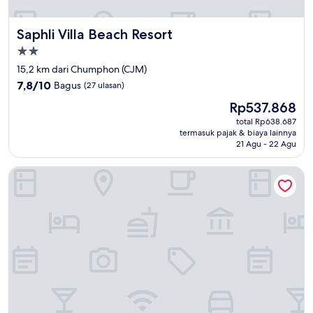
Saphli Villa Beach Resort
Saphli Villa Beach Resort
Properti
bintang
15,2 km dari Chumphon (CJM)
2.0
7.8
7,8/10
Bagus
(27 ulasan)
dari
Harga
Rp537.868
10,
sekarang
Bagus,
total Rp638.687
Rp537.868
termasuk pajak & biaya lainnya
(27
21 Agu - 22 Agu
ulasan)
Santi Beach Retreat