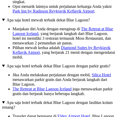
singkat.
Opsi menarik lainnya untuk perjalanan keluarga Anda yakni
Park Inn by Radisson Reykjavik Keflavik Airport
.
Apa saja hotel mewah terbaik dekat Blue Lagoon?
Manjakan diri Anda dengan menginap di
The Retreat at Blue
Lagoon Iceland
, yang berjarak langkah dari Blue Lagoon.
hotel ini memiliki 3 restoran termasuk Moss Restaurant, dan
menawarkan 2 pemandian air panas.
Pilihan mewah kedua adalah
Diamond Suites by Reykjavik
Keflavik Airport
, yang berjarak 21 menit dengan mengendarai
mobil.
Apa saja hotel terbaik dekat Blue Lagoon dengan parkir gratis?
Jika Anda melakukan perjalanan dengan mobil,
Silica Hotel
menawarkan parkir gratis dan Anda berjarak langkah dari
Blue Lagoon.
The Retreat at Blue Lagoon Iceland
juga menawarkan parkir
gratis dan berjarak hanya beberapa langkah.
Apa saja hotel terbaik dekat Blue Lagoon dengan fasilitas kolam
renang?
Traveler dapat berenang di
Eldey Airport Hotel
. Blue Lagoon