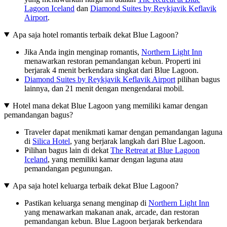
Lagoon Iceland
dan
Diamond Suites by Reykjavik Keflavik
Airport
.
Apa saja hotel romantis terbaik dekat Blue Lagoon?
Jika Anda ingin menginap romantis,
Northern Light Inn
menawarkan restoran pemandangan kebun. Properti ini
berjarak 4 menit berkendara singkat dari Blue Lagoon.
Diamond Suites by Reykjavik Keflavik Airport
pilihan bagus
lainnya, dan 21 menit dengan mengendarai mobil.
Hotel mana dekat Blue Lagoon yang memiliki kamar dengan
pemandangan bagus?
Traveler dapat menikmati kamar dengan pemandangan laguna
di
Silica Hotel
, yang berjarak langkah dari Blue Lagoon.
Pilihan bagus lain di dekat
The Retreat at Blue Lagoon
Iceland
, yang memiliki kamar dengan laguna atau
pemandangan pegunungan.
Apa saja hotel keluarga terbaik dekat Blue Lagoon?
Pastikan keluarga senang menginap di
Northern Light Inn
yang menawarkan makanan anak, arcade, dan restoran
pemandangan kebun. Blue Lagoon berjarak berkendara