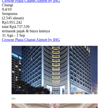
Crowne Plaza Changi Airport by IHG
Changi
9,4/10
Sempurna
(2.545 ulasan)
Rp3.951.242
total Rp4.737.539
termasuk pajak & biaya lainnya
31 Agu - 1 Sep
Crowne Plaza Changi Airport by IHG