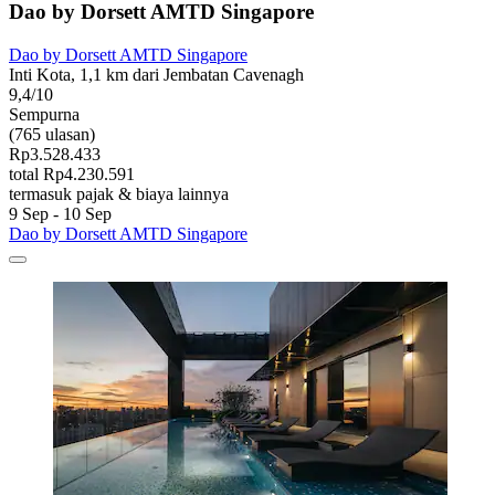
Dao by Dorsett AMTD Singapore
Dao by Dorsett AMTD Singapore
Inti Kota, 1,1 km dari Jembatan Cavenagh
9,4/10
Sempurna
(765 ulasan)
Rp3.528.433
total Rp4.230.591
termasuk pajak & biaya lainnya
9 Sep - 10 Sep
Dao by Dorsett AMTD Singapore