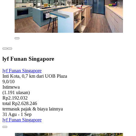
lyf Funan Singapore
lyf Funan Singapore
Inti Kota, 0,7 km dari UOB Plaza
9,0/10
Istimewa
(1.191 ulasan)
Rp2.192.032
total Rp2.628.246
termasuk pajak & biaya lainnya
31 Agu - 1 Sep
lyf Funan Singapore