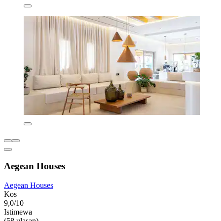
Aegean Houses
Aegean Houses
Kos
9,0/10
Istimewa
(58 ulasan)