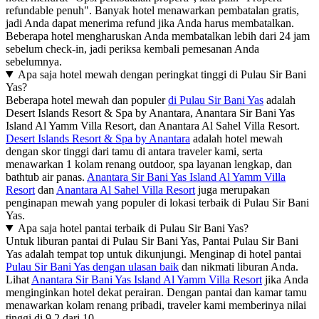
refundable penuh". Banyak hotel menawarkan pembatalan gratis,
jadi Anda dapat menerima refund jika Anda harus membatalkan.
Beberapa hotel mengharuskan Anda membatalkan lebih dari 24 jam
sebelum check-in, jadi periksa kembali pemesanan Anda
sebelumnya.
Apa saja hotel mewah dengan peringkat tinggi di Pulau Sir Bani
Yas?
Beberapa hotel mewah dan populer
di Pulau Sir Bani Yas
adalah
Desert Islands Resort & Spa by Anantara, Anantara Sir Bani Yas
Island Al Yamm Villa Resort, dan Anantara Al Sahel Villa Resort.
Desert Islands Resort & Spa by Anantara
adalah hotel mewah
dengan skor tinggi dari tamu di antara traveler kami, serta
menawarkan 1 kolam renang outdoor, spa layanan lengkap, dan
bathtub air panas.
Anantara Sir Bani Yas Island Al Yamm Villa
Resort
dan
Anantara Al Sahel Villa Resort
juga merupakan
penginapan mewah yang populer di lokasi terbaik di Pulau Sir Bani
Yas.
Apa saja hotel pantai terbaik di Pulau Sir Bani Yas?
Untuk liburan pantai di Pulau Sir Bani Yas, Pantai Pulau Sir Bani
Yas adalah tempat top untuk dikunjungi. Menginap di hotel pantai
Pulau Sir Bani Yas dengan ulasan baik
dan nikmati liburan Anda.
Lihat
Anantara Sir Bani Yas Island Al Yamm Villa Resort
jika Anda
menginginkan hotel dekat perairan. Dengan pantai dan kamar tamu
menawarkan kolam renang pribadi, traveler kami memberinya nilai
tinggi di 9,2 dari 10.