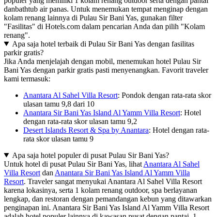
populer yang memiliki 1 kolam renang outdoor serta dengan pantai
danbathtub air panas. Untuk menemukan tempat menginap dengan
kolam renang lainnya di Pulau Sir Bani Yas, gunakan filter
"Fasilitas" di Hotels.com dalam pencarian Anda dan pilih "Kolam
renang".
Apa saja hotel terbaik di Pulau Sir Bani Yas dengan fasilitas
parkir gratis?
Jika Anda menjelajah dengan mobil, menemukan hotel Pulau Sir
Bani Yas dengan parkir gratis pasti menyenangkan. Favorit traveler
kami termasuk:
Anantara Al Sahel Villa Resort
: Pondok dengan rata-rata skor
ulasan tamu 9,8 dari 10
Anantara Sir Bani Yas Island Al Yamm Villa Resort
: Hotel
dengan rata-rata skor ulasan tamu 9,2
Desert Islands Resort & Spa by Anantara
: Hotel dengan rata-
rata skor ulasan tamu 9
Apa saja hotel populer di pusat Pulau Sir Bani Yas?
Untuk hotel di pusat Pulau Sir Bani Yas, lihat
Anantara Al Sahel
Villa Resort
dan
Anantara Sir Bani Yas Island Al Yamm Villa
Resort
. Traveler sangat menyukai Anantara Al Sahel Villa Resort
karena lokasinya, serta 1 kolam renang outdoor, spa berlayanan
lengkap, dan restoran dengan pemandangan kebun yang ditawarkan
penginapan ini. Anantara Sir Bani Yas Island Al Yamm Villa Resort
adalah hotel populer lainnya di kawasan pusat dengan pantai, 1