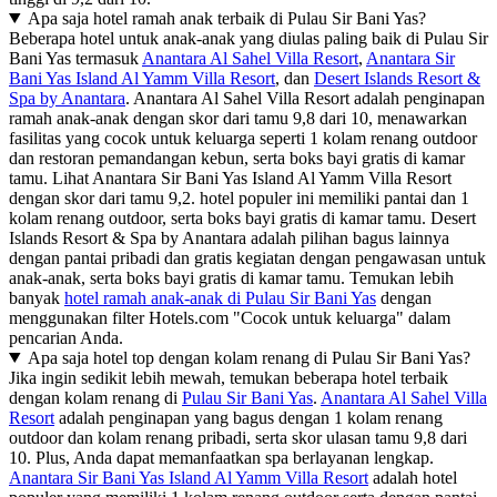
Apa saja hotel ramah anak terbaik di Pulau Sir Bani Yas?
Beberapa hotel untuk anak-anak yang diulas paling baik di Pulau Sir
Bani Yas termasuk
Anantara Al Sahel Villa Resort
,
Anantara Sir
Bani Yas Island Al Yamm Villa Resort
, dan
Desert Islands Resort &
Spa by Anantara
. Anantara Al Sahel Villa Resort adalah penginapan
ramah anak-anak dengan skor dari tamu 9,8 dari 10, menawarkan
fasilitas yang cocok untuk keluarga seperti 1 kolam renang outdoor
dan restoran pemandangan kebun, serta boks bayi gratis di kamar
tamu. Lihat Anantara Sir Bani Yas Island Al Yamm Villa Resort
dengan skor dari tamu 9,2. hotel populer ini memiliki pantai dan 1
kolam renang outdoor, serta boks bayi gratis di kamar tamu. Desert
Islands Resort & Spa by Anantara adalah pilihan bagus lainnya
dengan pantai pribadi dan gratis kegiatan dengan pengawasan untuk
anak-anak, serta boks bayi gratis di kamar tamu. Temukan lebih
banyak
hotel ramah anak-anak di Pulau Sir Bani Yas
dengan
menggunakan filter Hotels.com "Cocok untuk keluarga" dalam
pencarian Anda.
Apa saja hotel top dengan kolam renang di Pulau Sir Bani Yas?
Jika ingin sedikit lebih mewah, temukan beberapa hotel terbaik
dengan kolam renang di
Pulau Sir Bani Yas
.
Anantara Al Sahel Villa
Resort
adalah penginapan yang bagus dengan 1 kolam renang
outdoor dan kolam renang pribadi, serta skor ulasan tamu 9,8 dari
10. Plus, Anda dapat memanfaatkan spa berlayanan lengkap.
Anantara Sir Bani Yas Island Al Yamm Villa Resort
adalah hotel