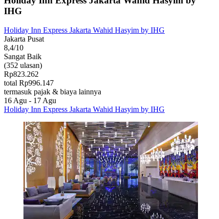
Holiday Inn Express Jakarta Wahid Hasyim by
IHG
Holiday Inn Express Jakarta Wahid Hasyim by IHG
Jakarta Pusat
8,4/10
Sangat Baik
(352 ulasan)
Rp823.262
total Rp996.147
termasuk pajak & biaya lainnya
16 Agu - 17 Agu
Holiday Inn Express Jakarta Wahid Hasyim by IHG