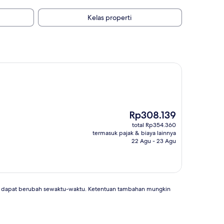
Kelas properti
Harga
Rp308.139
sekarang
total Rp354.360
Rp308.139
termasuk pajak & biaya lainnya
22 Agu - 23 Agu
an dapat berubah sewaktu-waktu. Ketentuan tambahan mungkin