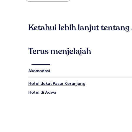
yang
ditemukan
dalam
24
jam
Ketahui lebih lanjut tentan
terakhir
berdasarkan
pencarian
1
malam
Terus menjelajah
untuk
2
tamu
dewasa.
Akomodasi
Harga
dan
Hotel dekat Pasar Keranjang
ketersediaan
dapat
Hotel di Adwa
berubah
sewaktu-
waktu.
Ketentuan
tambahan
mungkin
berlaku.