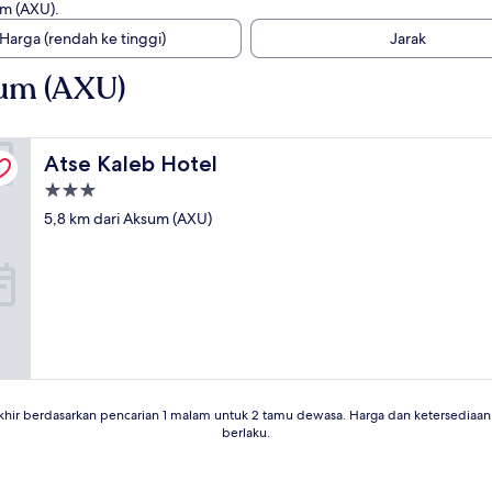
um (AXU).
Harga (rendah ke tinggi)
Jarak
um (AXU)
Atse Kaleb Hotel
Atse Kaleb Hotel
Properti
bintang
5,8 km dari Aksum (AXU)
3.0
khir berdasarkan pencarian 1 malam untuk 2 tamu dewasa. Harga dan ketersedia
berlaku.