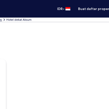
•
IDR
Buat daftar prope
um
Hotel dekat Aksum