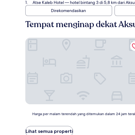
Atse Kaleb Hotel
— hotel bintang 3 di 5,8 km dari Aks
Direkomendasikan
Tempat menginap dekat Aks
Atse Kaleb Hotel
Harga
Harga per malam terendah yang ditemukan dalam 24 jam tera
per
malam
terendah
Lihat semua properti