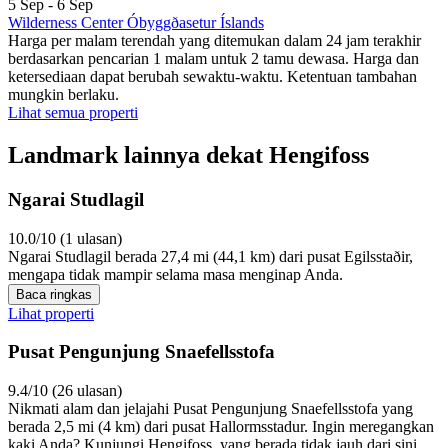
5 Sep - 6 Sep
Wilderness Center Óbyggðasetur Íslands
Harga per malam terendah yang ditemukan dalam 24 jam terakhir
berdasarkan pencarian 1 malam untuk 2 tamu dewasa. Harga dan
ketersediaan dapat berubah sewaktu-waktu. Ketentuan tambahan
mungkin berlaku.
Lihat semua properti
Landmark lainnya dekat Hengifoss
Ngarai Studlagil
10.0/10 (1 ulasan)
Ngarai Studlagil berada 27,4 mi (44,1 km) dari pusat Egilsstaðir,
mengapa tidak mampir selama masa menginap Anda.
Baca ringkas
Lihat properti
Pusat Pengunjung Snaefellsstofa
9.4/10 (26 ulasan)
Nikmati alam dan jelajahi Pusat Pengunjung Snaefellsstofa yang
berada 2,5 mi (4 km) dari pusat Hallormsstadur. Ingin meregangkan
kaki Anda? Kunjungi Hengifoss, yang berada tidak jauh dari sini.