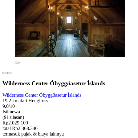
Wilderness Center Óbyggðasetur Íslands
Wilderness Center Óbyggðasetur Íslands
19,2 km dari Hengifoss
9,0/10
Istimewa
(91 ulasan)
Rp2.029.109
total Rp2.368.346
termasuk pajak & biaya lainnya