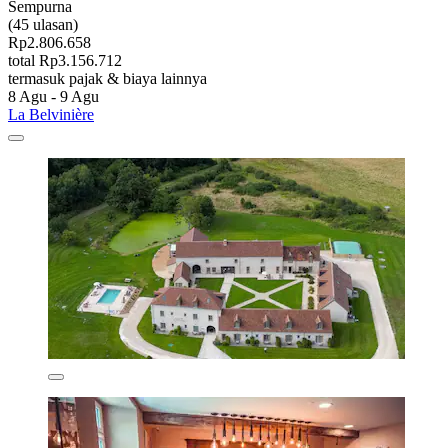
Sempurna
(45 ulasan)
Rp2.806.658
total Rp3.156.712
termasuk pajak & biaya lainnya
8 Agu - 9 Agu
La Belvinière