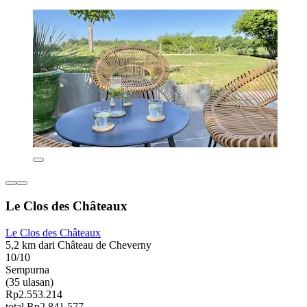
Le Clos des Châteaux
Le Clos des Châteaux
5,2 km dari Château de Cheverny
10/10
Sempurna
(35 ulasan)
Rp2.553.214
total Rp2.841.577