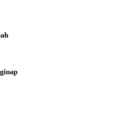
bah
ginap