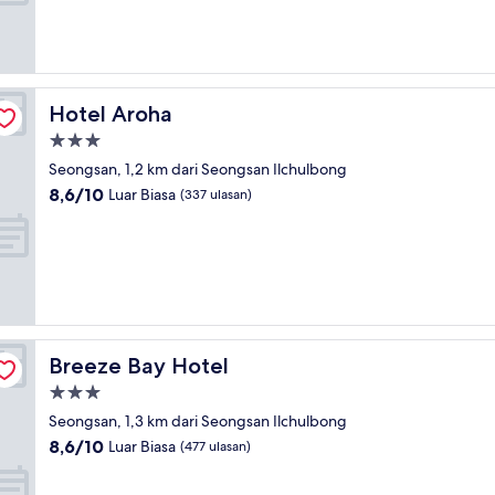
Luar
Biasa,
(856
ulasan)
Hotel Aroha
Hotel Aroha
Properti
bintang
Seongsan, 1,2 km dari Seongsan Ilchulbong
3.0
8.6
8,6/10
Luar Biasa
(337 ulasan)
dari
10,
Luar
Biasa,
(337
ulasan)
Breeze Bay Hotel
Breeze Bay Hotel
Properti
bintang
Seongsan, 1,3 km dari Seongsan Ilchulbong
3.0
8.6
8,6/10
Luar Biasa
(477 ulasan)
dari
10,