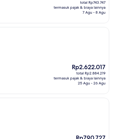
sekarang
total Rp743.747
Rp614.666
termasuk pajak & biaya lainnya
7 Agu - 8 Agu
Harga
Rp2.622.017
sekarang
total Rp2.884.219
Rp2.622.017
termasuk pajak & biaya lainnya
25 Agu - 26 Agu
Harga
Rp790.727