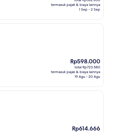
total Rp582.830
Rp529.845
termasuk pajak & biaya lainnya
1 Sep - 2 Sep
Harga
Rp598.000
sekarang
total Rp723.580
Rp598.000
termasuk pajak & biaya lainnya
19 Agu - 20 Agu
Harga
Rp614.666