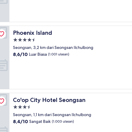
Luar
Biasa,
(477
ulasan)
Phoenix Island
Phoenix Island
Properti
bintang
Seongsan, 3,2 km dari Seongsan Ilchulbong
4.5
8.6
8,6/10
Luar Biasa
(1.001 ulasan)
dari
10,
Luar
Biasa,
(1.001
ulasan)
Co'op City Hotel Seongsan
Co'op City Hotel Seongsan
Properti
bintang
Seongsan, 1,1 km dari Seongsan Ilchulbong
3.5
8.4
8,4/10
Sangat Baik
(1.003 ulasan)
dari
10,