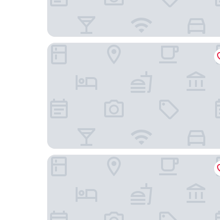
Phoenix Island
Co'op City Hotel Seongsan