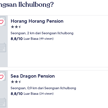
gsan Ilchulbong?
Horang Horang Pension
Horang Horang Pension
Properti
bintang
Seongsan, 2 km dari Seongsan Ilchulbong
2.5
8.8
8,8/10
Luar Biasa
(49 ulasan)
dari
10,
Luar
Biasa,
(49
ulasan)
Sea Dragon Pension
Sea Dragon Pension
Properti
bintang
Seongsan, 0,9 km dari Seongsan Ilchulbong
2.5
8.8
8,8/10
Luar Biasa
(24 ulasan)
dari
10,
Luar