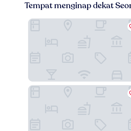
Tempat menginap dekat Seon
Horang Horang Pension
Sea Dragon Pension