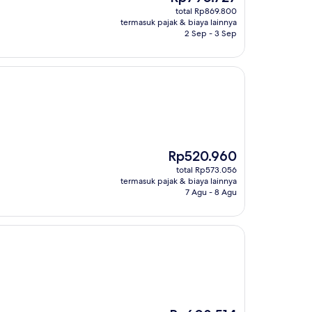
sekarang
total Rp869.800
Rp790.727
termasuk pajak & biaya lainnya
2 Sep - 3 Sep
Harga
Rp520.960
sekarang
total Rp573.056
Rp520.960
termasuk pajak & biaya lainnya
7 Agu - 8 Agu