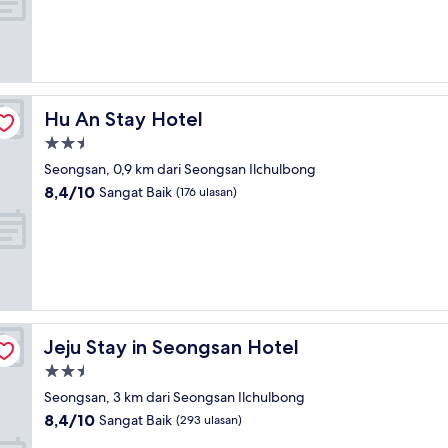
Sangat
Baik,
(1.003
ulasan)
Hu An Stay Hotel
Hu An Stay Hotel
Properti
bintang
Seongsan, 0,9 km dari Seongsan Ilchulbong
2.5
8.4
8,4/10
Sangat Baik
(176 ulasan)
dari
10,
Sangat
Baik,
(176
ulasan)
Jeju Stay in Seongsan Hotel
Jeju Stay in Seongsan Hotel
Properti
bintang
Seongsan, 3 km dari Seongsan Ilchulbong
2.5
8.4
8,4/10
Sangat Baik
(293 ulasan)
dari