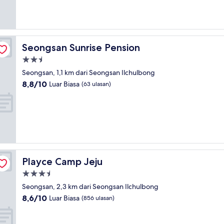
Biasa,
(24
ulasan)
Seongsan Sunrise Pension
Seongsan Sunrise Pension
Properti
bintang
Seongsan, 1,1 km dari Seongsan Ilchulbong
2.5
8.8
8,8/10
Luar Biasa
(63 ulasan)
dari
10,
Luar
Biasa,
(63
ulasan)
Playce Camp Jeju
Playce Camp Jeju
Properti
bintang
Seongsan, 2,3 km dari Seongsan Ilchulbong
3.5
8.6
8,6/10
Luar Biasa
(856 ulasan)
dari
10,