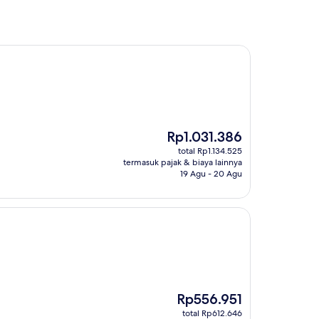
Harga
Rp1.031.386
sekarang
total Rp1.134.525
Rp1.031.386
termasuk pajak & biaya lainnya
19 Agu - 20 Agu
Harga
Rp556.951
sekarang
total Rp612.646