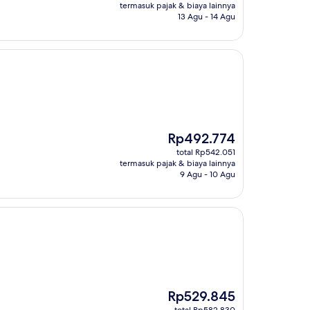
Rp556.951
termasuk pajak & biaya lainnya
13 Agu - 14 Agu
Harga
Rp492.774
sekarang
total Rp542.051
Rp492.774
termasuk pajak & biaya lainnya
9 Agu - 10 Agu
Harga
Rp529.845
sekarang