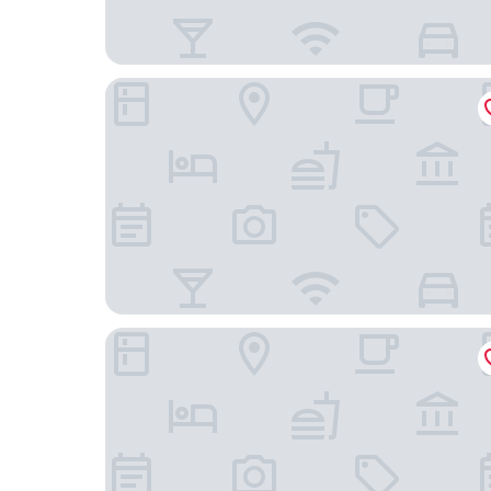
Seongsan Sunrise Pension
Playce Camp Jeju