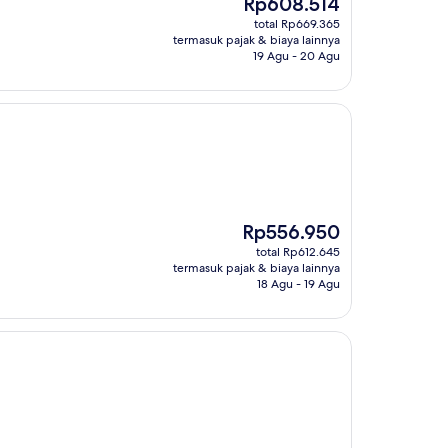
Harga
Rp608.514
sekarang
total Rp669.365
Rp608.514
termasuk pajak & biaya lainnya
19 Agu - 20 Agu
Harga
Rp556.950
sekarang
total Rp612.645
Rp556.950
termasuk pajak & biaya lainnya
18 Agu - 19 Agu