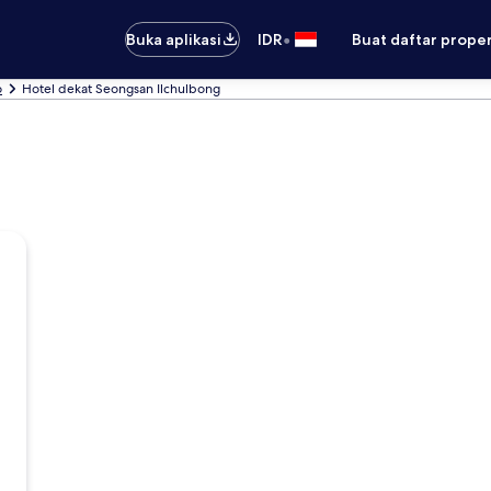
•
Buka aplikasi
IDR
Buat daftar prope
o
Hotel dekat Seongsan Ilchulbong