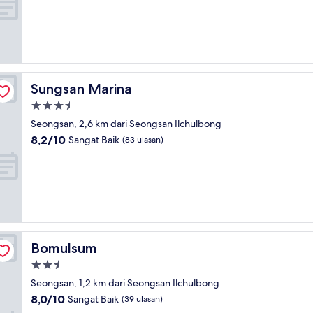
10,
Sangat
Baik,
(293
ulasan)
Sungsan Marina
Sungsan Marina
Properti
bintang
Seongsan, 2,6 km dari Seongsan Ilchulbong
3.5
8.2
8,2/10
Sangat Baik
(83 ulasan)
dari
10,
Sangat
Baik,
(83
ulasan)
Bomulsum
Bomulsum
Properti
bintang
Seongsan, 1,2 km dari Seongsan Ilchulbong
2.5
8.0
8,0/10
Sangat Baik
(39 ulasan)
dari