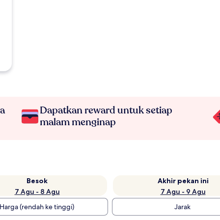
na
Dapatkan reward untuk setiap
malam menginap
Besok
Akhir pekan ini
7 Agu - 8 Agu
7 Agu - 9 Agu
Harga (rendah ke tinggi)
Jarak