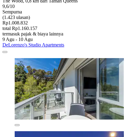
The Wood, 0,8 km dari Taman Queens
9,6/10
Sempurna
(1.423 ulasan)
Rp1.008.832
total Rp1.160.157
termasuk pajak & biaya lainnya
9 Agu - 10 Agu
DeLorenzo's Studio Apartments