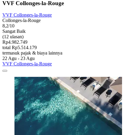
VVF Collonges-la-Rouge
VVF Collonges-la-Rouge
Collonges-la-Rouge
8,2/10
Sangat Baik
(12 ulasan)
Rp4.982.749
total Rp5.514.179
termasuk pajak & biaya lainnya
22 Agu - 23 Agu
VVF Collonges-la-Rouge