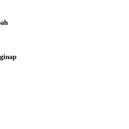
bah
ginap