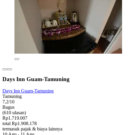
Days Inn Guam-Tamuning
Days Inn Guam-Tamuning
Tamuning
7,2/10
Bagus
(610 ulasan)
Rp1.719.007
total Rp1.908.178
termasuk pajak & biaya lainnya
10 Agu - 11 Agu