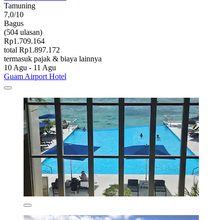
Tamuning
7,0/10
Bagus
(504 ulasan)
Rp1.709.164
total Rp1.897.172
termasuk pajak & biaya lainnya
10 Agu - 11 Agu
Guam Airport Hotel