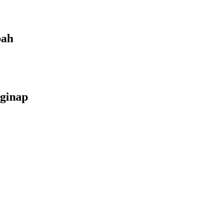
bah
ginap