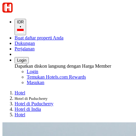
IDR
•
Buat daftar properti Anda
Dukungan
Perjalanan
Login
Dapatkan diskon langsung dengan Harga Member
Login
Temukan Hotels.com Rewards
Masukan
Hotel
Hotel di Puducherry
Hotel di Puducherry
Hotel di India
Hotel