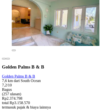
Golden Palms B & B
Golden Palms B & B
7,6 km dari South Ocean
7,2/10
Bagus
(257 ulasan)
Rp2.374.798
total Rp3.158.570
termasuk pajak & biaya lainnya