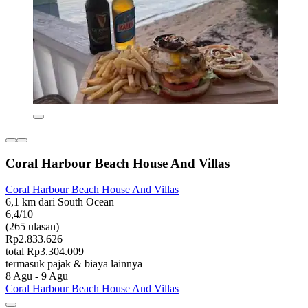
Coral Harbour Beach House And Villas
Coral Harbour Beach House And Villas
6,1 km dari South Ocean
6,4/10
(265 ulasan)
Rp2.833.626
total Rp3.304.009
termasuk pajak & biaya lainnya
8 Agu - 9 Agu
Coral Harbour Beach House And Villas