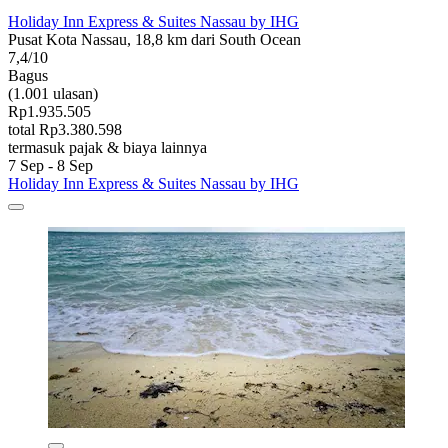
Holiday Inn Express & Suites Nassau by IHG
Pusat Kota Nassau, 18,8 km dari South Ocean
7,4/10
Bagus
(1.001 ulasan)
Rp1.935.505
total Rp3.380.598
termasuk pajak & biaya lainnya
7 Sep - 8 Sep
Holiday Inn Express & Suites Nassau by IHG