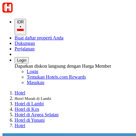
IDR
•
Buat daftar properti Anda
Dukungan
Perjalanan
Login
Dapatkan diskon langsung dengan Harga Member
Login
Temukan Hotels.com Rewards
Masukan
Hotel
Hotel Murah di Lambi
Hotel di Lambi
Hotel di Kos
Hotel di Aegea Selatan
Hotel di Yunani
Hotel