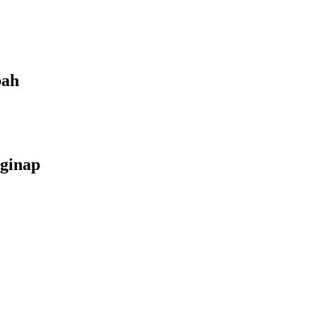
bah
ginap