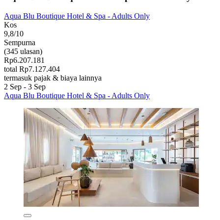
Aqua Blu Boutique Hotel & Spa - Adults Only
Kos
9,8/10
Sempurna
(345 ulasan)
Rp6.207.181
total Rp7.127.404
termasuk pajak & biaya lainnya
2 Sep - 3 Sep
Aqua Blu Boutique Hotel & Spa - Adults Only