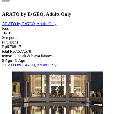
ARATO by E•GEO, Adults Only
ARATO by E•GEO, Adults Only
Kos
10/10
Sempurna
(4 ulasan)
Rp6.708.171
total Rp7.677.578
termasuk pajak & biaya lainnya
8 Agu - 9 Agu
ARATO by E•GEO, Adults Only