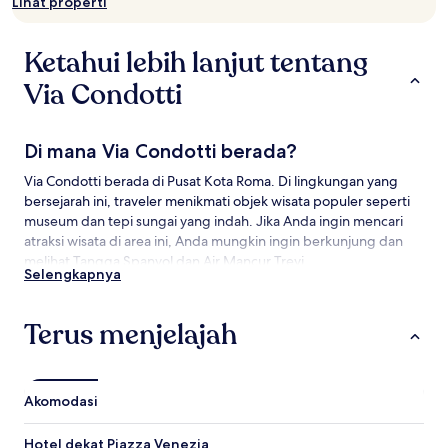
Lihat properti
Ketahui lebih lanjut tentang
Via Condotti
Di mana Via Condotti berada?
Via Condotti berada di Pusat Kota Roma. Di lingkungan yang
bersejarah ini, traveler menikmati objek wisata populer seperti
museum dan tepi sungai yang indah. Jika Anda ingin mencari
atraksi wisata di area ini, Anda mungkin ingin berkunjung dan
melihat Tangga Spanyol dan Air Mancur Trevi.
Selengkapnya
Objek Wisata di dekat Via Condotti
Terus menjelajah
Yang Wajib Dikunjungi di Via Condotti
Piazza di Spagna
Via del Corso
Akomodasi
Tangga Spanyol
Air Mancur Trevi
Hotel dekat Piazza Venezia
Pantheon