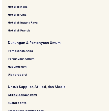
Hotel dekat Santa Maria Sopra Minerva
Hotel di Italia
Hotel dengan Dapur Kecil dekat Via Condotti
Hotel di Cina
Hotel di Pusat Kota Roma
Hotel di Inggris Raya
Hotel Mewah di Roma
Hotel di Prancis
Hotel di Repubblica
Hotel Mewah dekat Via Condotti
Dukungan & Pertanyaan Umum
Hotel dekat Crypta Balbi
Pemesanan Anda
Hotel dekat Tiber Island
Pertanyaan Umum
Hotel dekat Air Mancur Empat Sungai
Hubungi kami
Hotel dekat Villa Medici
Ulas properti
Vila di Roma
Hotel dekat Salone Margherita Bagaglino
Untuk Supplier, Afiliasi, dan Media
Hotel Murah dekat Via Nazionale
Afiliasi dengan kami
Rumah Penginapan di Roma
Ruang berita
Resor & Hotel dengan Spa dekat Via del Babuino
Promosikan dengan Kami