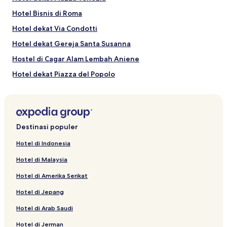
Hotel Bisnis di Roma
Aktivitas di Via Condotti
Hotel dekat Via Condotti
Museum Vatican
Via del Babuino
Hotel dekat Gereja Santa Susanna
Teater de'Servi Roma
Via del Tritone
Hostel di Cagar Alam Lembah Aniene
Rinascente Flagship Store - Via del Tritone
Hotel dekat Piazza del Popolo
Serviced Apartment di Via del Babuino
Hotel dekat Via del Tritone
Hotel dekat Via Veneto
Destinasi populer
Hotel dekat Casino dell Aurora a Pallavicini
Hotel di Indonesia
Hotel dekat Pantheon
Hotel di Malaysia
Hotel dengan Kolam Renang dekat Corso Vittorio
Emanuele II
Hotel di Amerika Serikat
Apartemen di Monti
Hotel di Jepang
Hotel dekat A Cena con Delitto
Hotel di Arab Saudi
Hotel dekat Palazzo Montecitorio
Hotel di Jerman