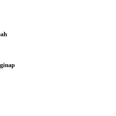
bah
ginap