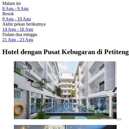
Malam ini
8 Agu - 9 Agu
Besok
9 Agu - 10 Agu
Akhir pekan berikutnya
14 Agu - 16 Agu
Dalam dua minggu
21 Agu - 23 Agu
Hotel dengan Pusat Kebugaran di Petiteng