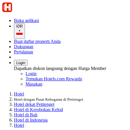
Buka aplikasi
IDR
•
Buat daftar properti Anda
Dukungan
Perjalanan
Login
Dapatkan diskon langsung dengan Harga Member
Login
Temukan Hotels.com Rewards
Masukan
Hotel
Hotel dengan Pusat Kebugaran di Petitenget
Hotel dekat Petitenget
Hotel di Kerobokan Kelod
Hotel di Bali
Hotel di Indonesia
Hotel