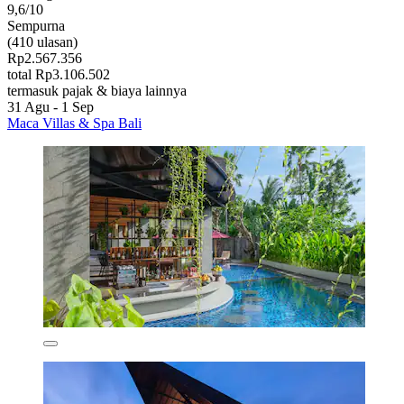
9,6/10
Sempurna
(410 ulasan)
Rp2.567.356
total Rp3.106.502
termasuk pajak & biaya lainnya
31 Agu - 1 Sep
Maca Villas & Spa Bali