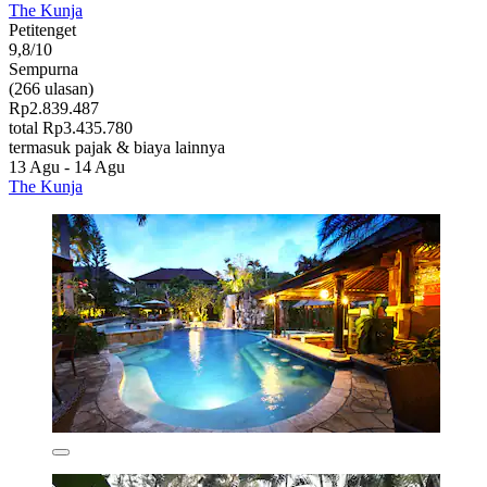
The Kunja
Petitenget
9,8/10
Sempurna
(266 ulasan)
Rp2.839.487
total Rp3.435.780
termasuk pajak & biaya lainnya
13 Agu - 14 Agu
The Kunja