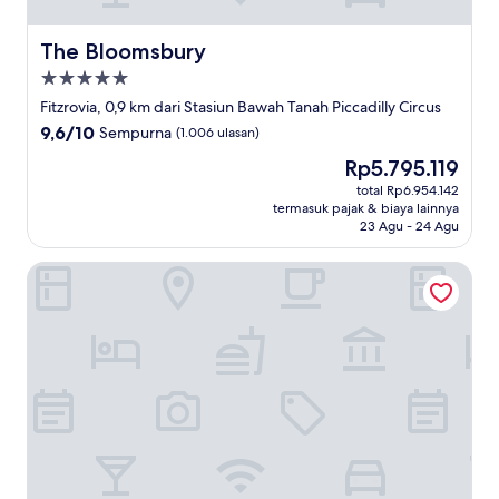
The Bloomsbury
The Bloomsbury
Properti
bintang
Fitzrovia, 0,9 km dari Stasiun Bawah Tanah Piccadilly Circus
5.0
9.6
9,6/10
Sempurna
(1.006 ulasan)
dari
Harga
Rp5.795.119
10,
sekarang
Sempurna,
total Rp6.954.142
Rp5.795.119
termasuk pajak & biaya lainnya
(1.006
23 Agu - 24 Agu
ulasan)
1 Hotel Mayfair