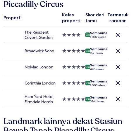
Piccadilly Circus
malam
untuk
2
Kelas
Skor dari
Termasuk
Properti
tamu
properti
tamu
sarapan
dewasa.
Harga
The Resident
Sempurna
Properti
dan
9.8
Covent Garden
1.002 ulasan
bintang
ketersediaan
4.0
dapat
Sempurna
Broadwick Soho
Properti
berubah
9.8
152 ulasan
bintang
sewaktu-
5.0
waktu.
Sempurna
Ketentuan
NoMad London
Properti
9.8
420 ulasan
tambahan
bintang
mungkin
5.0
Sempurna
berlaku.
Corinthia London
Properti
9.8
1.003 ulasan
bintang
5.0
Ham Yard Hotel,
Sempurna
Properti
9.8
Firmdale Hotels
326 ulasan
bintang
5.0
Landmark lainnya dekat Stasiun
Bawah Tanah Piccadilly Circus