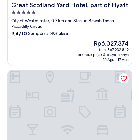
Great Scotland Yard Hotel, part of Hyatt
Great Scotland Yard Hotel, part of Hyatt
Properti
bintang
City of Westminster, 0,7 km dari Stasiun Bawah Tanah
5.0
Piccadilly Circus
9.4
9,4/10
Sempurna
(409 ulasan)
dari
Harga
Rp6.027.374
10,
sekarang
Sempurna,
total Rp7.232.849
Rp6.027.374
termasuk pajak & biaya lainnya
(409
16 Agu - 17 Agu
ulasan)
The Stafford London