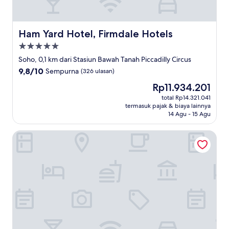
Ham Yard Hotel, Firmdale Hotels
Ham Yard Hotel, Firmdale Hotels
Properti
bintang
Soho, 0,1 km dari Stasiun Bawah Tanah Piccadilly Circus
5.0
9.8
9,8/10
Sempurna
(326 ulasan)
dari
Harga
Rp11.934.201
10,
sekarang
Sempurna,
total Rp14.321.041
Rp11.934.201
termasuk pajak & biaya lainnya
(326
14 Agu - 15 Agu
ulasan)
Page8, Page Hotels