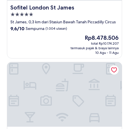
Sofitel London St James
Sofitel London St James
Properti
bintang
St James, 0,3 km dari Stasiun Bawah Tanah Piccadilly Circus
5.0
9.6
9,6/10
Sempurna
(1.004 ulasan)
dari
Harga
Rp8.478.506
10,
sekarang
Sempurna,
total Rp10.174.207
Rp8.478.506
termasuk pajak & biaya lainnya
(1.004
10 Agu - 11 Agu
ulasan)
Great Scotland Yard Hotel, part of Hyatt