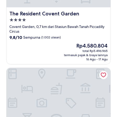
The Resident Covent Garden
The Resident Covent Garden
Properti
bintang
Covent Garden, 0,7 km dari Stasiun Bawah Tanah Piccadilly
4.0
Circus
9.8
9,8/10
Sempurna
(1.002 ulasan)
dari
Harga
Rp4.580.804
10,
sekarang
Sempurna,
total Rp5.496.965
Rp4.580.804
termasuk pajak & biaya lainnya
(1.002
16 Agu - 17 Agu
ulasan)
Broadwick Soho