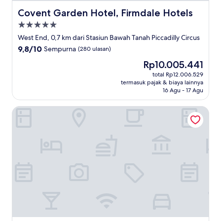
Covent Garden Hotel, Firmdale Hotels
Covent Garden Hotel, Firmdale Hotels
Properti
bintang
West End, 0,7 km dari Stasiun Bawah Tanah Piccadilly Circus
5.0
9.8
9,8/10
Sempurna
(280 ulasan)
dari
Harga
Rp10.005.441
10,
sekarang
Sempurna,
total Rp12.006.529
Rp10.005.441
termasuk pajak & biaya lainnya
(280
16 Agu - 17 Agu
ulasan)
Wilde Aparthotels, London, Covent Garden