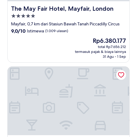
The May Fair Hotel, Mayfair, London
The May Fair Hotel, Mayfair, London
Properti
bintang
Mayfair, 0,7 km dari Stasiun Bawah Tanah Piccadilly Circus
5.0
9.0
9,0/10
Istimewa
(1.009 ulasan)
dari
Harga
Rp6.380.177
10,
sekarang
Istimewa,
total Rp7.656.212
Rp6.380.177
termasuk pajak & biaya lainnya
(1.009
31 Agu - 1 Sep
ulasan)
The Z Hotel Trafalgar