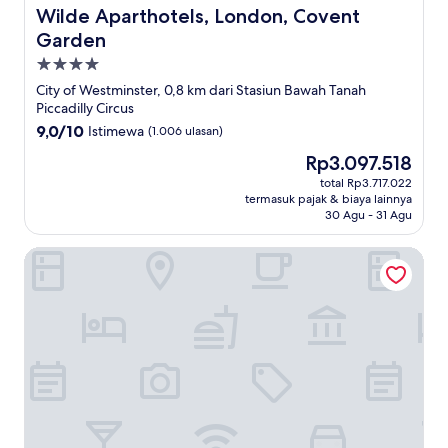
Wilde Aparthotels, London, Covent Garden
Wilde Aparthotels, London, Covent
Garden
Properti
bintang
City of Westminster, 0,8 km dari Stasiun Bawah Tanah
4.0
Piccadilly Circus
9.0
9,0/10
Istimewa
(1.006 ulasan)
dari
Harga
Rp3.097.518
10,
sekarang
Istimewa,
total Rp3.717.022
Rp3.097.518
termasuk pajak & biaya lainnya
(1.006
30 Agu - 31 Agu
ulasan)
No.5 Maddox Street