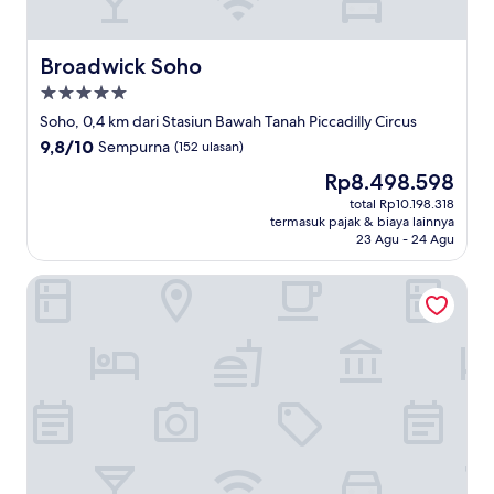
Broadwick Soho
Broadwick Soho
Properti
bintang
Soho, 0,4 km dari Stasiun Bawah Tanah Piccadilly Circus
5.0
9.8
9,8/10
Sempurna
(152 ulasan)
dari
Harga
Rp8.498.598
10,
sekarang
Sempurna,
total Rp10.198.318
Rp8.498.598
termasuk pajak & biaya lainnya
(152
23 Agu - 24 Agu
ulasan)
NoMad London