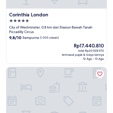
Corinthia London
Corinthia London
Properti
bintang
City of Westminster, 0,8 km dari Stasiun Bawah Tanah
5.0
Piccadilly Circus
9.8
9,8/10
Sempurna
(1.003 ulasan)
dari
Harga
Rp17.440.810
10,
sekarang
Sempurna,
total Rp20.928.972
Rp17.440.810
termasuk pajak & biaya lainnya
(1.003
12 Agu - 13 Agu
ulasan)
Ham Yard Hotel, Firmdale Hotels