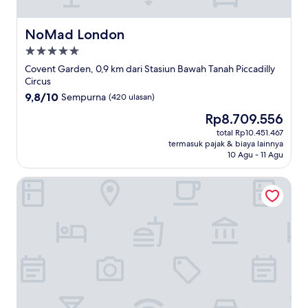
NoMad London
NoMad London
Properti
bintang
Covent Garden, 0,9 km dari Stasiun Bawah Tanah Piccadilly
5.0
Circus
9.8
9,8/10
Sempurna
(420 ulasan)
dari
Harga
Rp8.709.556
10,
sekarang
Sempurna,
total Rp10.451.467
Rp8.709.556
termasuk pajak & biaya lainnya
(420
10 Agu - 11 Agu
ulasan)
Corinthia London