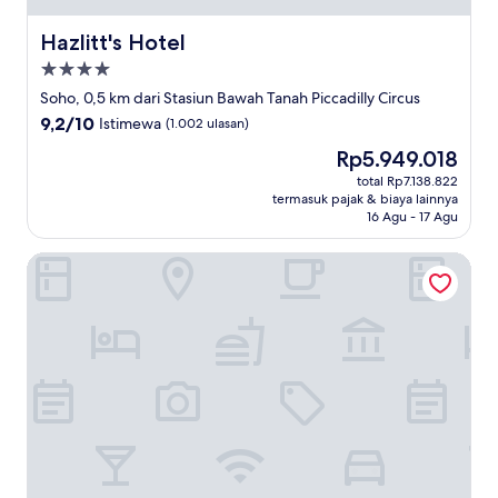
Hazlitt's Hotel
Hazlitt's Hotel
Properti
bintang
Soho, 0,5 km dari Stasiun Bawah Tanah Piccadilly Circus
4.0
9.2
9,2/10
Istimewa
(1.002 ulasan)
dari
Harga
Rp5.949.018
10,
sekarang
Istimewa,
total Rp7.138.822
Rp5.949.018
termasuk pajak & biaya lainnya
(1.002
16 Agu - 17 Agu
ulasan)
The May Fair Hotel, Mayfair, London