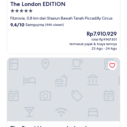
The London EDITION
The London EDITION
Properti
bintang
Fitzrovia, 0,8 km dari Stasiun Bawah Tanah Piccadilly Circus
5.0
9.4
9,4/10
Sempurna
(446 ulasan)
dari
Harga
Rp7.910.929
10,
sekarang
Sempurna,
total Rp9.967.831
Rp7.910.929
termasuk pajak & biaya lainnya
(446
23 Agu - 24 Agu
ulasan)
The Royal Horseguards, London