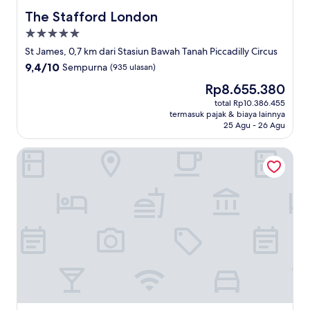
The Stafford London
The Stafford London
Properti
bintang
St James, 0,7 km dari Stasiun Bawah Tanah Piccadilly Circus
5.0
9.4
9,4/10
Sempurna
(935 ulasan)
dari
Harga
Rp8.655.380
10,
sekarang
Sempurna,
total Rp10.386.455
Rp8.655.380
termasuk pajak & biaya lainnya
(935
25 Agu - 26 Agu
ulasan)
The London EDITION