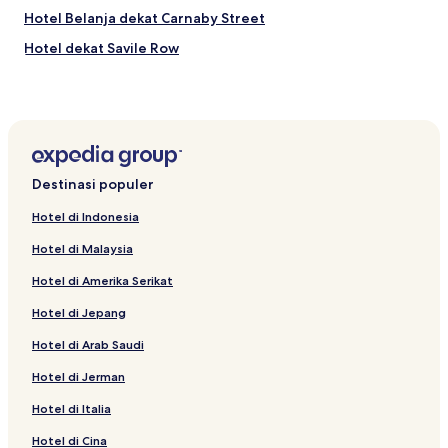
Hotel Belanja dekat Carnaby Street
Hotel dekat Savile Row
Hotel Murah di London
Hotel Bintang 5 di London
Hotel dekat Palm Beach Casino
Apartemen di Chalk Farm
Destinasi populer
Hotel Bintang 4 di London
Hotel di Indonesia
Hotel Bintang 5 di Regent Street
Hotel di Malaysia
Hotel dekat Her Majesty's Theatre
Hotel di Amerika Serikat
Hotel dekat 31 Coventry Street
Hotel di Jepang
Hotel dekat Teater Cambridge
Hotel di Arab Saudi
Hotel dekat The Hippodrome Casino
Hotel dekat Aldwych Theatre
Hotel di Jerman
Cottage di London
Hotel di Italia
Hotel Murah dekat Portland Place
Hotel di Cina