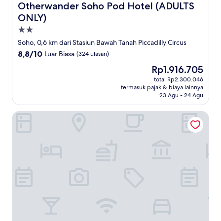
Otherwander Soho Pod Hotel (ADULTS ONLY)
Otherwander Soho Pod Hotel (ADULTS
ONLY)
Properti
bintang
Soho, 0,6 km dari Stasiun Bawah Tanah Piccadilly Circus
2.0
8.8
8,8/10
Luar Biasa
(324 ulasan)
dari
Harga
Rp1.916.705
10,
sekarang
Luar
total Rp2.300.046
Rp1.916.705
termasuk pajak & biaya lainnya
Biasa,
23 Agu - 24 Agu
(324
ulasan)
Covent Garden Hotel, Firmdale Hotels