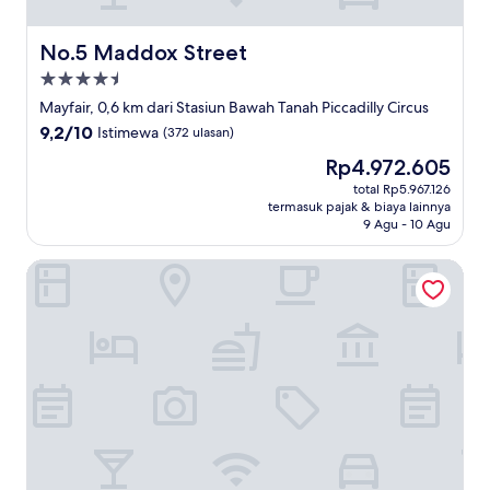
No.5 Maddox Street
No.5 Maddox Street
Properti
bintang
Mayfair, 0,6 km dari Stasiun Bawah Tanah Piccadilly Circus
4.5
9.2
9,2/10
Istimewa
(372 ulasan)
dari
Harga
Rp4.972.605
10,
sekarang
Istimewa,
total Rp5.967.126
Rp4.972.605
termasuk pajak & biaya lainnya
(372
9 Agu - 10 Agu
ulasan)
Hazlitt's Hotel