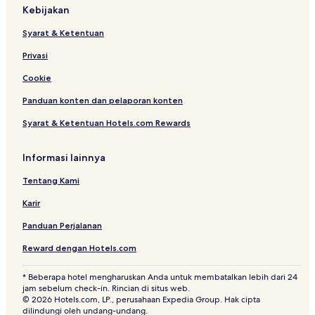
Kebijakan
Hotel dekat Neal Street
Syarat & Ketentuan
Hotel dekat Royal Academy of Arts
Privasi
Hotel dekat Teater Criterion
Hotel Mewah dekat Old Compton St
Cookie
Hotel dengan Kolam Renang di Inggris
Panduan konten dan pelaporan konten
Hotel Bintang 2 di Lillington and Longmoore Gardens
Syarat & Ketentuan Hotels.com Rewards
Hotel dekat Kasino Genting Chinatown London
Informasi lainnya
Hotel Bintang 4 di Little Venice
Tentang Kami
Vila di London
Karir
Hotel dengan Dapur Kecil di London
Rumah Penginapan di Regent Street
Panduan Perjalanan
Hotel dengan Sarapan Gratis dekat Westbourne Grove
Reward dengan Hotels.com
Hotel Mewah di London
* Beberapa hotel mengharuskan Anda untuk membatalkan lebih dari 24
jam sebelum check-in. Rincian di situs web.
Hotel dengan Tempat Parkir di Chalk Farm
© 2026 Hotels.com, LP., perusahaan Expedia Group. Hak cipta
Hotel Bisnis di Little Venice
dilindungi oleh undang-undang.