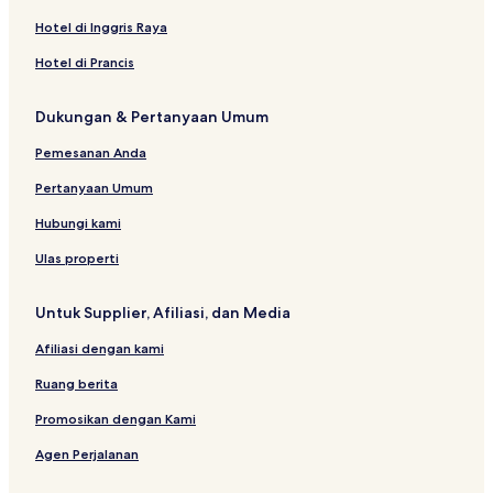
Hotel dekat Central Saint Giles
Hotel di Inggris Raya
Rumah Penginapan di Inggris
Hotel di Prancis
Hotel dengan Tempat Parkir dekat Broadway
Dukungan & Pertanyaan Umum
Hotel Bisnis di London
Hotel dekat Edith Cavell Memorial
Pemesanan Anda
Hotel Mewah dekat Shaftesbury Avenue
Pertanyaan Umum
Apartemen di Carnaby Street
Hubungi kami
Hotel dengan Sarapan Gratis di London
Ulas properti
Hotel dekat Tugu Nelson
Untuk Supplier, Afiliasi, dan Media
Serviced Apartment di London
Afiliasi dengan kami
Hotel Bintang 1 di London
Hotel dekat Vertical Chill
Ruang berita
Hotel Keluarga dekat Regent Street
Promosikan dengan Kami
Hotel Murah dekat Regent Street
Agen Perjalanan
Hotel Butik di London