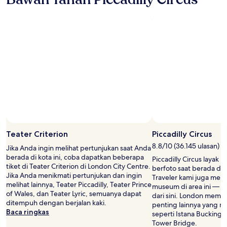
Foto oleh Adlin
Foto
Terbuka
Teater Criterion
Piccadilly Circus
oleh
8.8/10 (36.145 ulasan)
Jika Anda ingin melihat pertunjukan saat Anda
Adlin
berada di kota ini, coba dapatkan beberapa
Piccadilly Circus layak 
tiket di Teater Criterion di London City Centre.
berfoto saat berada di 
Jika Anda menikmati pertunjukan dan ingin
Traveler kami juga meny
melihat lainnya, Teater Piccadilly, Teater Prince
museum di area ini — tu
of Wales, dan Teater Lyric, semuanya dapat
dari sini. London memil
ditempuh dengan berjalan kaki.
penting lainnya yang mu
Baca ringkas
seperti Istana Bucking
Tower Bridge.