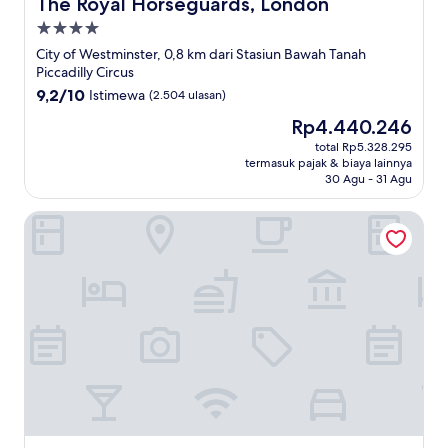
The Royal Horseguards, London
The Royal Horseguards, London
Properti
bintang
City of Westminster, 0,8 km dari Stasiun Bawah Tanah
4.0
Piccadilly Circus
9.2
9,2/10
Istimewa
(2.504 ulasan)
dari
Harga
Rp4.440.246
10,
sekarang
Istimewa,
total Rp5.328.295
Rp4.440.246
termasuk pajak & biaya lainnya
(2.504
30 Agu - 31 Agu
ulasan)
Otherwander Soho Pod Hotel (ADULTS ONLY)