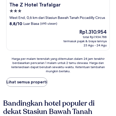
The Z Hotel Trafalgar
The Z Hotel Trafalgar
Properti
bintang
West End, 0,6 km dari Stasiun Bawah Tanah Piccadilly Circus
3.0
8.8
8,8/10
Luar Biasa
(695 ulasan)
dari
Harga
Rp1.310.954
10,
sekarang
Luar
total Rp1.934.788
Rp1.310.954
termasuk pajak & biaya lainnya
Biasa,
23 Agu - 24 Agu
(695
ulasan)
Harga
Harga per malam terendah yang ditemukan dalam 24 jam terakhir
berdasarkan pencarian 1 malam untuk 2 tamu dewasa. Harga dan
per
ketersediaan dapat berubah sewaktu-waktu. Ketentuan tambahan
malam
mungkin berlaku.
terendah
yang
Lihat semua properti
ditemukan
dalam
24
jam
Bandingkan hotel populer di
terakhir
berdasarkan
dekat Stasiun Bawah Tanah
pencarian
1