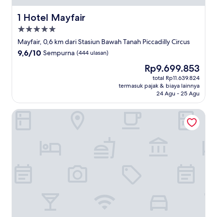
1 Hotel Mayfair
1 Hotel Mayfair
Properti
bintang
Mayfair, 0,6 km dari Stasiun Bawah Tanah Piccadilly Circus
5.0
9.6
9,6/10
Sempurna
(444 ulasan)
dari
Harga
Rp9.699.853
10,
sekarang
Sempurna,
total Rp11.639.824
Rp9.699.853
termasuk pajak & biaya lainnya
(444
24 Agu - 25 Agu
ulasan)
Sofitel London St James