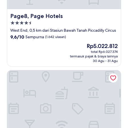
Page8, Page Hotels
Page8, Page Hotels
Properti
bintang
West End, 0,5 km dari Stasiun Bawah Tanah Piccadilly Circus
4.5
9.6
9,6/10
Sempurna
(1.642 ulasan)
dari
Harga
Rp5.022.812
10,
sekarang
Sempurna,
total Rp6.027.374
Rp5.022.812
termasuk pajak & biaya lainnya
(1.642
30 Agu - 31 Agu
ulasan)
The Bloomsbury