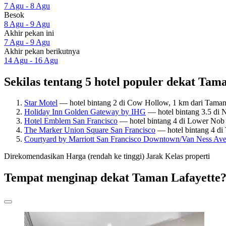
7 Agu - 8 Agu
Besok
8 Agu - 9 Agu
Akhir pekan ini
7 Agu - 9 Agu
Akhir pekan berikutnya
14 Agu - 16 Agu
Sekilas tentang 5 hotel populer dekat Tam
Star Motel
— hotel bintang 2 di Cow Hollow, 1 km dari Taman
Holiday Inn Golden Gateway by IHG
— hotel bintang 3.5 di N
Hotel Emblem San Francisco
— hotel bintang 4 di Lower Nob 
The Marker Union Square San Francisco
— hotel bintang 4 di 
Courtyard by Marriott San Francisco Downtown/Van Ness Ave
Direkomendasikan
Harga (rendah ke tinggi)
Jarak
Kelas properti
Tempat menginap dekat Taman Lafayette