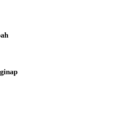
bah
ginap