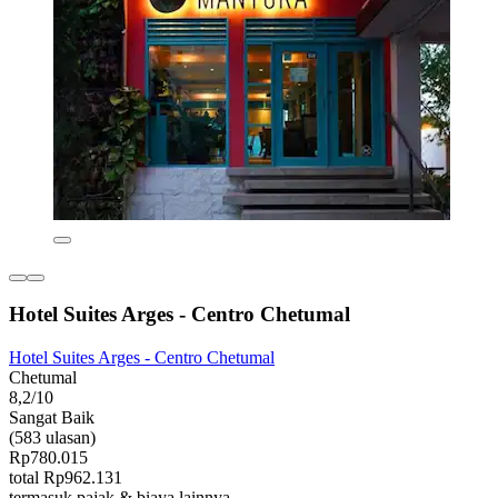
Hotel Suites Arges - Centro Chetumal
Hotel Suites Arges - Centro Chetumal
Chetumal
8,2/10
Sangat Baik
(583 ulasan)
Rp780.015
total Rp962.131
termasuk pajak & biaya lainnya