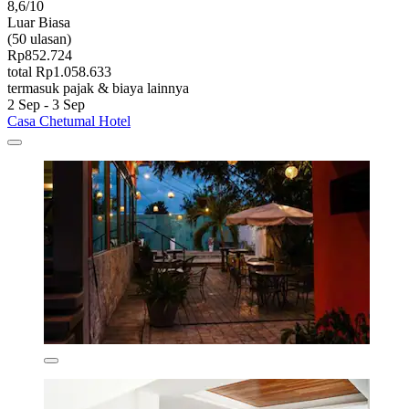
8,6/10
Luar Biasa
(50 ulasan)
Rp852.724
total Rp1.058.633
termasuk pajak & biaya lainnya
2 Sep - 3 Sep
Casa Chetumal Hotel