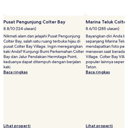
waktu.
Ketentuan
tambahan
mungkin
Pusat Pengunjung Colter Bay
Marina Teluk Colter
berlaku.
8.8/10 (124 ulasan)
8.6/10 (285 ulasan)
Nikmati alam dan jelajahi Pusat Pengunjung
Bayangkan diri Anda ber
Colter Bay, salah satu ruang terbuka hijau di
sepanjang Marina Teluk
pusat Colter Bay Village. Ingin meregangkan
mendapatkan foto pem
kaki Anda? Kunjungi Bumi Perkemahan Colter
menawan saat berada di
Bay dan Jalur Pendakian Hermitage Point,
Village. Colter Bay Villa
keduanya dapat ditempuh dengan berjalan
populer lainnya sepert
kaki.
Teton.
Baca ringkas
Baca ringkas
Lihat properti
Lihat properti