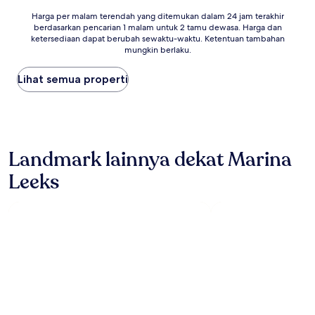
Harga
Harga per malam terendah yang ditemukan dalam 24 jam terakhir
berdasarkan pencarian 1 malam untuk 2 tamu dewasa. Harga dan
per
ketersediaan dapat berubah sewaktu-waktu. Ketentuan tambahan
malam
mungkin berlaku.
terendah
yang
Lihat semua properti
ditemukan
dalam
24
jam
terakhir
berdasarkan
Landmark lainnya dekat Marina
pencarian
1
Leeks
malam
untuk
2
tamu
dewasa.
Harga
dan
ketersediaan
dapat
berubah
sewaktu-