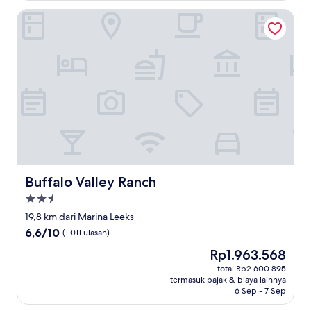
ulasan)
Buffalo Valley Ranch
Buffalo Valley Ranch
Buffalo Valley Ranch
Properti
bintang
19,8 km dari Marina Leeks
2.5
6.6
6,6/10
(1.011 ulasan)
dari
Harga
Rp1.963.568
10,
sekarang
(1.011
total Rp2.600.895
Rp1.963.568
termasuk pajak & biaya lainnya
ulasan)
6 Sep - 7 Sep