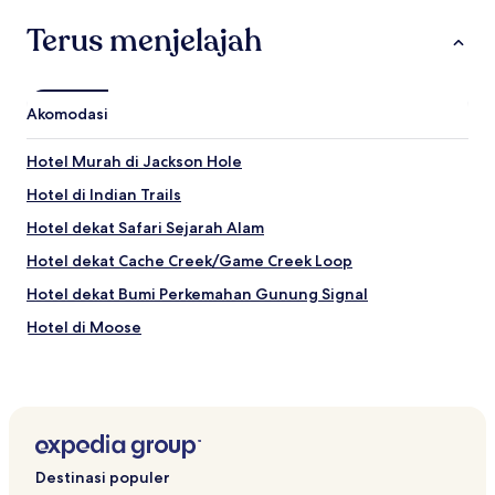
Terus menjelajah
Akomodasi
Hotel Murah di Jackson Hole
Hotel di Indian Trails
Hotel dekat Safari Sejarah Alam
Hotel dekat Cache Creek/Game Creek Loop
Hotel dekat Bumi Perkemahan Gunung Signal
Hotel di Moose
Hotel Keluarga di Jackson Hole
B&B di Jackson Hole
Hotel Ramah Hewan Peliharaan di Dubois
Hotel dekat Grand Targhee Resort
Destinasi populer
Hotel Keluarga dekat John D. Rockefeller Jr Memorial