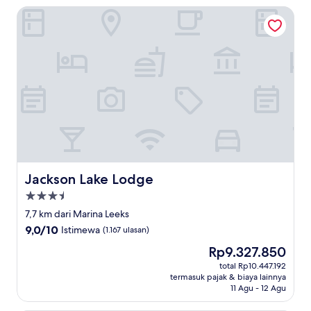
Jackson Lake Lodge
Jackson Lake Lodge
Jackson Lake Lodge
Properti
bintang
7,7 km dari Marina Leeks
3.5
9.0
9,0/10
Istimewa
(1.167 ulasan)
dari
Harga
Rp9.327.850
10,
sekarang
Istimewa,
total Rp10.447.192
Rp9.327.850
termasuk pajak & biaya lainnya
(1.167
11 Agu - 12 Agu
ulasan)