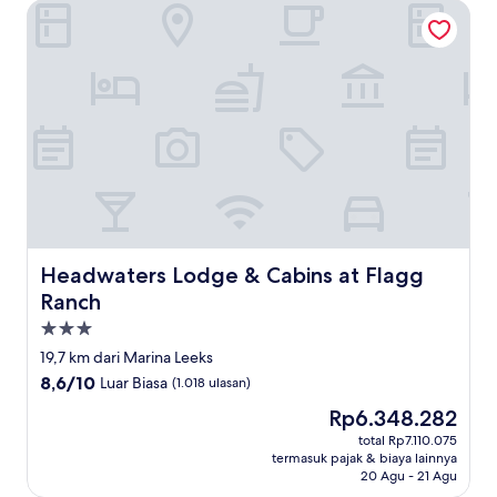
Headwaters Lodge & Cabins at Flagg Ranch
Headwaters Lodge & Cabins at Flagg Ranch
Headwaters Lodge & Cabins at Flagg
Ranch
Properti
bintang
19,7 km dari Marina Leeks
3.0
8.6
8,6/10
Luar Biasa
(1.018 ulasan)
dari
Harga
Rp6.348.282
10,
sekarang
Luar
total Rp7.110.075
Rp6.348.282
termasuk pajak & biaya lainnya
Biasa,
20 Agu - 21 Agu
(1.018