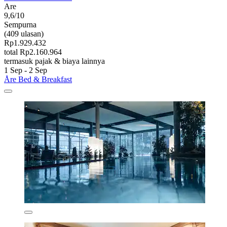
Are
9,6/10
Sempurna
(409 ulasan)
Rp1.929.432
total Rp2.160.964
termasuk pajak & biaya lainnya
1 Sep - 2 Sep
Åre Bed & Breakfast