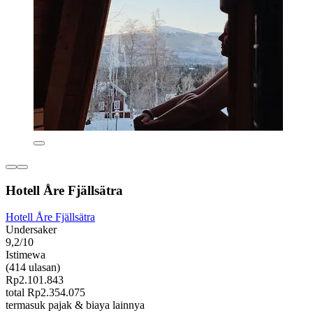
Hotell Åre Fjällsätra
Hotell Åre Fjällsätra
Undersaker
9,2/10
Istimewa
(414 ulasan)
Rp2.101.843
total Rp2.354.075
termasuk pajak & biaya lainnya