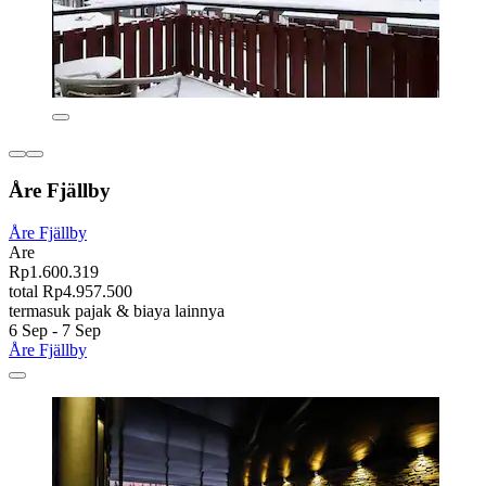
Åre Fjällby
Åre Fjällby
Are
Rp1.600.319
total Rp4.957.500
termasuk pajak & biaya lainnya
6 Sep - 7 Sep
Åre Fjällby