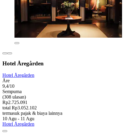
Hotel Åregården
Hotel Åregården
Åre
9,4/10
Sempurna
(308 ulasan)
Rp2.725.091
total Rp3.052.102
termasuk pajak & biaya lainnya
10 Agu - 11 Agu
Hotel Åregården