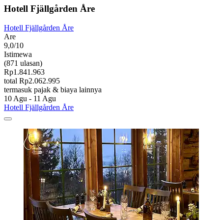
Hotell Fjällgården Åre
Hotell Fjällgården Åre
Are
9,0/10
Istimewa
(871 ulasan)
Rp1.841.963
total Rp2.062.995
termasuk pajak & biaya lainnya
10 Agu - 11 Agu
Hotell Fjällgården Åre