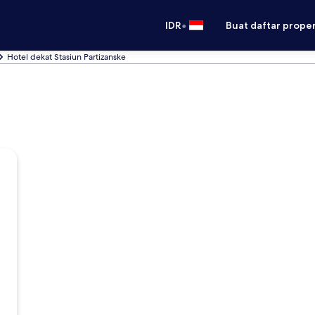
•
IDR
Buat daftar prope
Hotel dekat Stasiun Partizanske