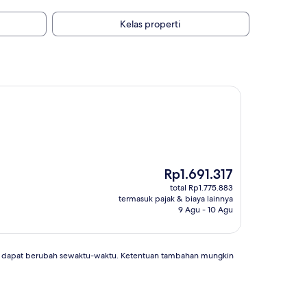
Kelas properti
Harga
Rp1.691.317
sekarang
total Rp1.775.883
Rp1.691.317
termasuk pajak & biaya lainnya
9 Agu - 10 Agu
an dapat berubah sewaktu-waktu. Ketentuan tambahan mungkin