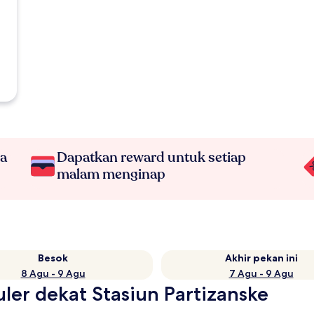
na
Dapatkan reward untuk setiap
malam menginap
Besok
Akhir pekan ini
8 Agu - 9 Agu
7 Agu - 9 Agu
uler dekat Stasiun Partizanske