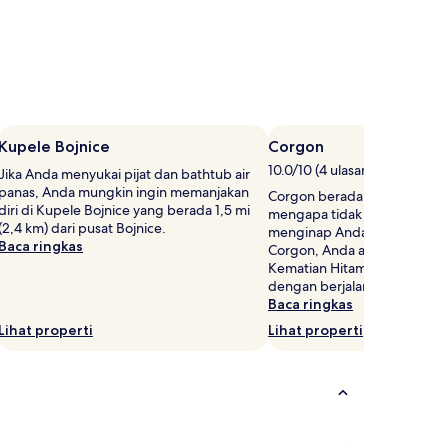
Kupele Bojnice
Corgon
10.0/10 (4 ulasan)
Jika Anda menyukai pijat dan bathtub air
panas, Anda mungkin ingin memanjakan
Corgon berada di pusat Topol
diri di Kupele Bojnice yang berada 1,5 mi
mengapa tidak mampir sela
(2,4 km) dari pusat Bojnice.
menginap Anda. Jika Anda s
Baca ringkas
Corgon, Anda akan menyuka
Kematian Hitam, yang dapat
dengan berjalan kaki.
Baca ringkas
Lihat properti
Lihat properti