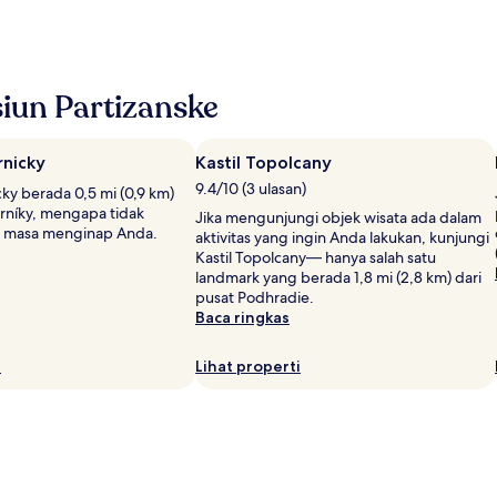
iun Partizanske
nicky
Kastil Topolcany
9.4/10 (3 ulasan)
ky berada 0,5 mi (0,9 km)
arníky, mengapa tidak
Jika mengunjungi objek wisata ada dalam
 masa menginap Anda.
aktivitas yang ingin Anda lakukan, kunjungi
Kastil Topolcany— hanya salah satu
landmark yang berada 1,8 mi (2,8 km) dari
pusat Podhradie.
Baca ringkas
i
Lihat properti