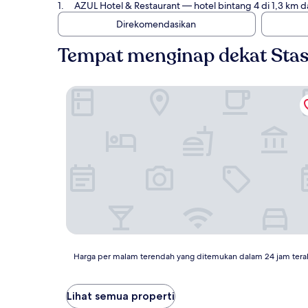
AZUL Hotel & Restaurant
— hotel bintang 4 di 1,3 km d
Direkomendasikan
Tempat menginap dekat Stas
AZUL Hotel & Restaurant
Harga
Harga per malam terendah yang ditemukan dalam 24 jam tera
per
malam
terendah
Lihat semua properti
yang