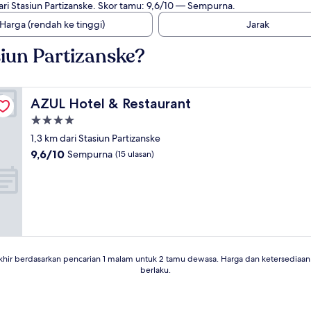
ari Stasiun Partizanske. Skor tamu: 9,6/10 — Sempurna.
Harga (rendah ke tinggi)
Jarak
iun Partizanske?
AZUL Hotel & Restaurant
AZUL Hotel & Restaurant
Properti
bintang
1,3 km dari Stasiun Partizanske
4.0
9.6
9,6/10
Sempurna
(15 ulasan)
dari
10,
Sempurna,
(15
ulasan)
khir berdasarkan pencarian 1 malam untuk 2 tamu dewasa. Harga dan ketersedia
berlaku.