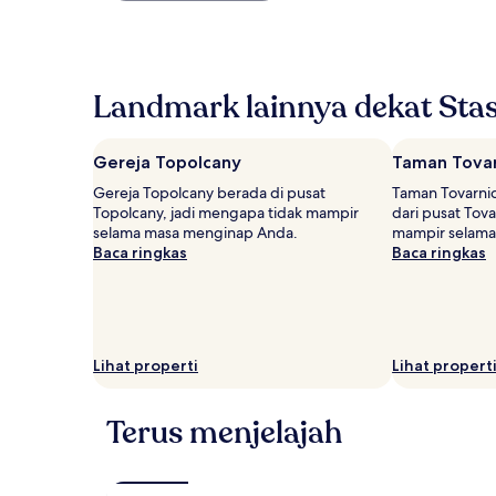
ditemukan
dalam
24
jam
Landmark lainnya dekat Stas
terakhir
berdasarkan
pencarian
1
Gereja Topolcany
Taman Tovar
malam
Gereja Topolcany berada di pusat
Taman Tovarnic
untuk
Topolcany, jadi mengapa tidak mampir
dari pusat Tov
2
selama masa menginap Anda.
mampir selama
tamu
Baca ringkas
Baca ringkas
dewasa.
Harga
dan
ketersediaan
dapat
berubah
Lihat properti
Lihat propert
sewaktu-
waktu.
Ketentuan
Terus menjelajah
tambahan
mungkin
berlaku.