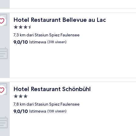
Hotel Restaurant Bellevue au Lac
Hotel Restaurant Bellevue au Lac
Properti
bintang
7,3 km dari Stasiun Spiez Faulensee
3.5
9.0
9,0/10
Istimewa
(318 ulasan)
dari
10,
Istimewa,
(318
ulasan)
Hotel Restaurant Schönbühl
Hotel Restaurant Schönbühl
Properti
bintang
7,8 km dari Stasiun Spiez Faulensee
3.0
9.0
9,0/10
Istimewa
(138 ulasan)
dari
10,
Istimewa,
(138