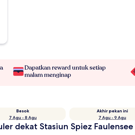
na
Dapatkan reward untuk setiap
malam menginap
Besok
Akhir pekan ini
7 Agu - 8 Agu
7 Agu - 9 Agu
uler dekat Stasiun Spiez Faulensee