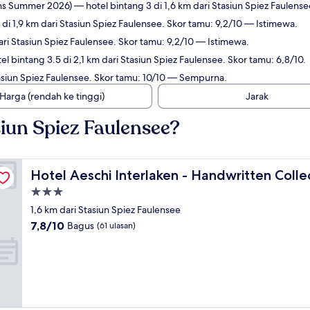
ens Summer 2026)
— hotel bintang 3 di 1,6 km dari Stasiun Spiez Faulens
di 1,9 km dari Stasiun Spiez Faulensee. Skor tamu: 9,2/10 — Istimewa.
ari Stasiun Spiez Faulensee. Skor tamu: 9,2/10 — Istimewa.
l bintang 3.5 di 2,1 km dari Stasiun Spiez Faulensee. Skor tamu: 6,8/10.
tasiun Spiez Faulensee. Skor tamu: 10/10 — Sempurna.
Harga (rendah ke tinggi)
Jarak
iun Spiez Faulensee?
on (Opens Summer 2026)
Hotel Aeschi Interlaken - Handwritten Collection (Op
Hotel Aeschi Interlaken - Handwritten Coll
Properti
bintang
1,6 km dari Stasiun Spiez Faulensee
3.0
7.8
7,8/10
Bagus
(61 ulasan)
dari
10,
Bagus,
(61
ulasan)