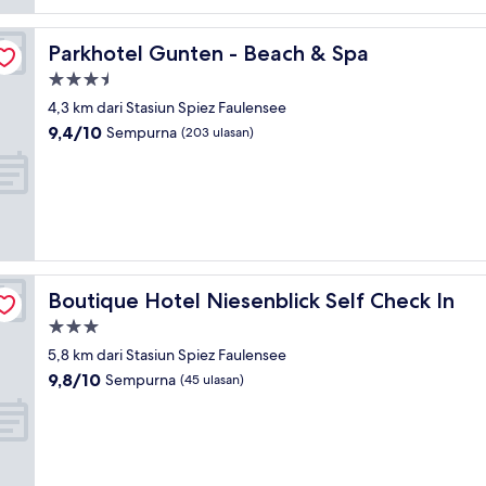
Parkhotel Gunten - Beach & Spa
Parkhotel Gunten - Beach & Spa
Properti
bintang
4,3 km dari Stasiun Spiez Faulensee
3.5
9.4
9,4/10
Sempurna
(203 ulasan)
dari
10,
Sempurna,
(203
ulasan)
Boutique Hotel Niesenblick Self Check In
Boutique Hotel Niesenblick Self Check In
Properti
bintang
5,8 km dari Stasiun Spiez Faulensee
3.0
9.8
9,8/10
Sempurna
(45 ulasan)
dari
10,
Sempurna,
(45
ulasan)