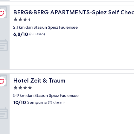
BERG&BERG APARTMENTS-Spiez Self Check-In
BERG&BERG APARTMENTS-Spiez Self Chec
Properti
bintang
2,1 km dari Stasiun Spiez Faulensee
3.5
6.8
6,8/10
(8 ulasan)
dari
10,
(8
ulasan)
Hotel Zeit & Traum
Hotel Zeit & Traum
Properti
bintang
5,9 km dari Stasiun Spiez Faulensee
4.0
10.0
10/10
Sempurna
(13 ulasan)
dari
10,
Sempurna,
(13
ulasan)