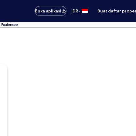
•
Buka aplikasi
IDR
Buat daftar prope
z Faulensee