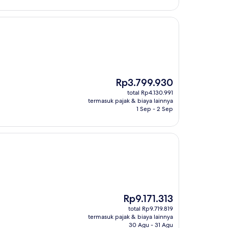
Harga
Rp3.799.930
sekarang
total Rp4.130.991
Rp3.799.930
termasuk pajak & biaya lainnya
1 Sep - 2 Sep
Harga
Rp9.171.313
sekarang
total Rp9.719.819
Rp9.171.313
termasuk pajak & biaya lainnya
30 Agu - 31 Agu