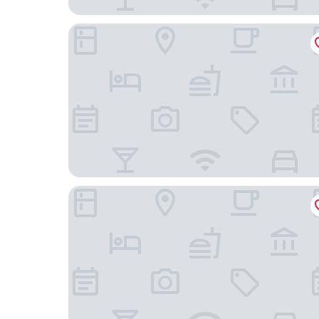
Berghaus Niederhorn
Deltapark Vitalresort