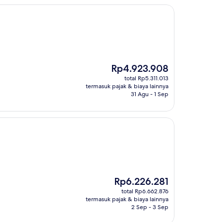
Harga
Rp4.923.908
sekarang
total Rp5.311.013
Rp4.923.908
termasuk pajak & biaya lainnya
31 Agu - 1 Sep
Harga
Rp6.226.281
sekarang
total Rp6.662.876
Rp6.226.281
termasuk pajak & biaya lainnya
2 Sep - 3 Sep