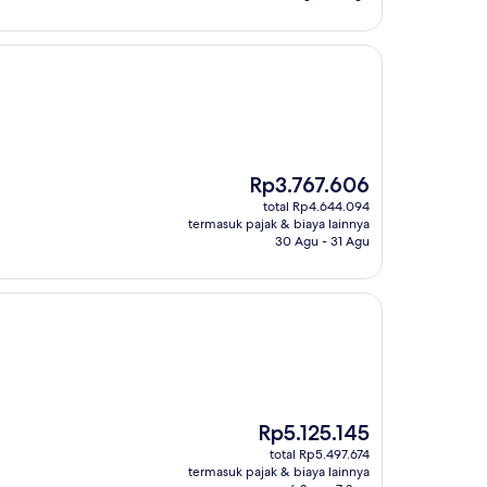
Harga
Rp3.767.606
sekarang
total Rp4.644.094
Rp3.767.606
termasuk pajak & biaya lainnya
30 Agu - 31 Agu
Harga
Rp5.125.145
sekarang
total Rp5.497.674
Rp5.125.145
termasuk pajak & biaya lainnya