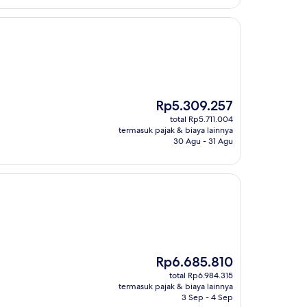
Harga
Rp5.309.257
sekarang
total Rp5.711.004
Rp5.309.257
termasuk pajak & biaya lainnya
30 Agu - 31 Agu
Harga
Rp6.685.810
sekarang
total Rp6.984.315
Rp6.685.810
termasuk pajak & biaya lainnya
3 Sep - 4 Sep