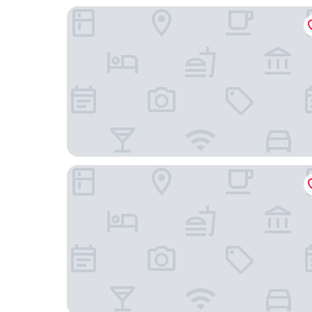
Hotel-Restaurant Seegarten-Marina
Belvédère Strandhotel