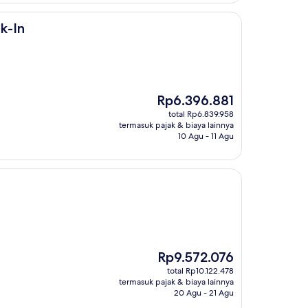
k-In
Harga
Rp6.396.881
sekarang
total Rp6.839.958
Rp6.396.881
termasuk pajak & biaya lainnya
10 Agu - 11 Agu
Harga
Rp9.572.076
sekarang
total Rp10.122.478
Rp9.572.076
termasuk pajak & biaya lainnya
20 Agu - 21 Agu