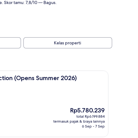
ee. Skor tamu: 7,8/10 — Bagus.
Kelas properti
ens Summer 2026)
ection (Opens Summer 2026)
Harga
Rp5.780.239
sekarang
total Rp6.199.884
Rp5.780.239
termasuk pajak & biaya lainnya
6 Sep - 7 Sep