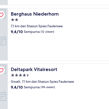
Berghaus Niederhorn
Berghaus Niederhorn
Properti
bintang
7,1 km dari Stasiun Spiez Faulensee
2.0
9.4
9,4/10
Sempurna
(12 ulasan)
dari
10,
Sempurna,
(12
ulasan)
Deltapark Vitalresort
Deltapark Vitalresort
Properti
bintang
Gwatt, 7,1 km dari Stasiun Spiez Faulensee
4.5
9.4
9,4/10
Sempurna
(98 ulasan)
dari
10,
Sempurna,
(98
ulasan)