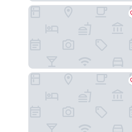
BERG&BERG APARTMENTS-Spiez Self Check-In
Hotel Zeit & Traum