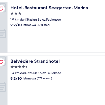
Hotel-Restaurant Seegarten-Marina
Hotel-Restaurant Seegarten-Marina
Properti
bintang
1,9 km dari Stasiun Spiez Faulensee
3.0
9.2
9,2/10
Istimewa
(10 ulasan)
dari
10,
Istimewa,
(10
ulasan)
Belvédère Strandhotel
Belvédère Strandhotel
Properti
bintang
1,4 km dari Stasiun Spiez Faulensee
4.5
9.2
9,2/10
Istimewa
(372 ulasan)
dari
10,
Istimewa,
(372
ulasan)