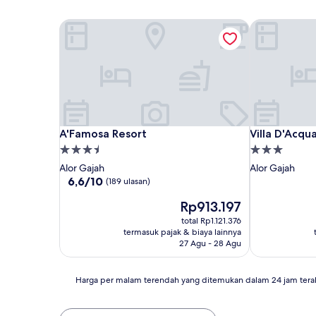
A'Famosa Resort
Villa D'Acqua
A'Famosa Resort
Villa D'Acqua
A'Famosa Resort
Villa D'Acqu
Properti
Properti
bintang
bintang
Alor Gajah
Alor Gajah
3.5
3.0
6.6
6,6/10
(189 ulasan)
dari
Harga
Rp913.197
10,
sekarang
(189
total Rp1.121.376
Rp913.197
ulasan)
termasuk pajak & biaya lainnya
27 Agu - 28 Agu
Harga
Harga per malam terendah yang ditemukan dalam 24 jam tera
per
malam