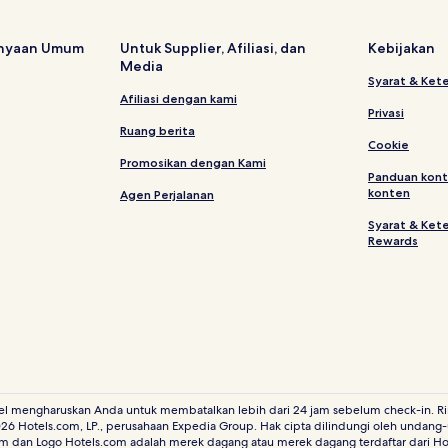
Hotel di Kampung Solok Haji Dol
Hotel di Selandar
anyaan Umum
Untuk Supplier, Afiliasi, dan
Kebijakan
Media
Hotel di Ayer Pa'Abas
Syarat & Ket
Hotel di Kampung Ulu Pegoh
Afiliasi dengan kami
Privasi
Hotel dengan Kolam Renang di 
Ruang berita
Cookie
Hotel dekat Tasik Air Keroh
Promosikan dengan Kami
Panduan kont
Hotel di Durian Tunggal
konten
Agen Perjalanan
Hotel dekat Taman Botani Mela
Syarat & Ket
Rewards
Hotel Bisnis di Distrik Melaka T
Hotel di Rembia
Hotel di Distrik Melaka Tengah
Hotel dengan Kolam Renang di 
Hotel di Bukit Baru
Hotel di Bachang
el mengharuskan Anda untuk membatalkan lebih dari 24 jam sebelum check-in. Rin
26 Hotels.com, LP., perusahaan Expedia Group. Hak cipta dilindungi oleh undang
Hotel dekat Lapangan Golf A'F
m dan Logo Hotels.com adalah merek dagang atau merek dagang terdaftar dari Hot