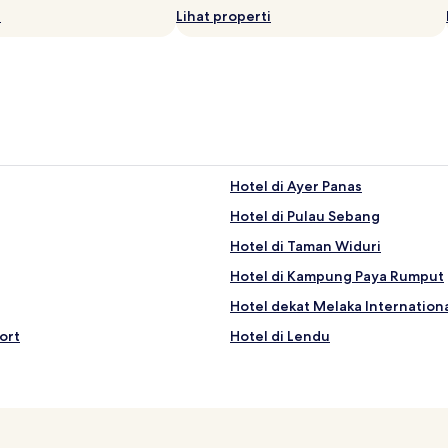
i
Lihat properti
Hotel di Ayer Panas
Hotel di Pulau Sebang
Hotel di Taman Widuri
Hotel di Kampung Paya Rumput
Hotel dekat Melaka Internation
ort
Hotel di Lendu
Hotel di Ayer Keroh
Hotel di Paya Rumput
Hotel dekat Freeport A'Famosa 