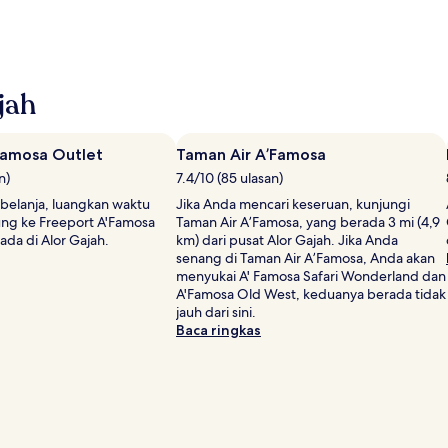
jah
Famosa Outlet
Taman Air A’Famosa
n)
7.4/10 (85 ulasan)
 belanja, luangkan waktu
Jika Anda mencari keseruan, kunjungi
ung ke Freeport A'Famosa
Taman Air A’Famosa, yang berada 3 mi (4,9
ada di Alor Gajah.
km) dari pusat Alor Gajah. Jika Anda
senang di Taman Air A’Famosa, Anda akan
menyukai A' Famosa Safari Wonderland dan
A'Famosa Old West, keduanya berada tidak
jauh dari sini.
Baca ringkas