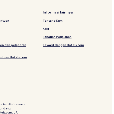
lah
Informasi lainnya
entuan
Tentang Kami
Karir
Bukit Baru
Panduan Perjalanan
en dan pelaporan
Reward dengan Hotels.com
ka
entuan Hotels.com
engah
Ayer Keroh
cian di situs web.
-undang.
amosa
els.com, L.P.