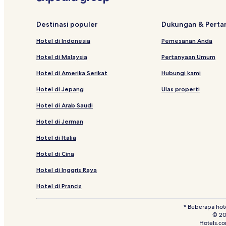
Hotel dekat Mata Air Panas Jasin
Hotel di Krubong
Destinasi populer
Dukungan & Pert
Hotel di Taman Merdeka
Hotel di Indonesia
Pemesanan Anda
Hotel di Pusat Perdagangan Internasional Malaka
Hotel di Malaysia
Pertanyaan Umum
Hotel di Bachang Pasir Puteh
Hotel di Amerika Serikat
Hubungi kami
Hotel dekat Tiara Melaka Golf dan Country Club
Hotel di Jepang
Ulas properti
Hotel dekat Bukit Tambun
Hotel di Arab Saudi
Hotel di Batu Berendam
Hotel di Jerman
Hotel di Tebing Tinggi
Hotel di Italia
Hotel Bintang 2 di Taman Kota Laksamana
Hotel di Cina
Hotel dengan Kolam Renang di Tanjung Kling
Hotel di Kampung Padang Keladi
Hotel di Inggris Raya
Hotel di Kampung Sungai Putat
Hotel di Prancis
Hotel di Cheng
* Beberapa hot
© 20
Hotel di Bukit Sama Tahu
Hotels.co