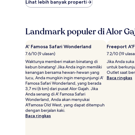
terendah
Lihat lebih banyak properti
yang
ditemukan
dalam
24
jam
Landmark populer di Alor Ga
terakhir
berdasarkan
pencarian
A' Famosa Safari Wonderland
Freeport A'
1
7.6/10 (9 ulasan)
7.2/10 (19 ulasa
malam
untuk
Waktunya memberi makan binatang di
Jika Anda suka
2
kebun binatang! Jika Anda ingin memiliki
untuk berkunj
tamu
kenangan bersama hewan-hewan yang
Outlet saat ber
dewasa.
lucu, Anda mungkin ingin mengunjungi A'
Baca ringkas
Harga
Famosa Safari Wonderland, yang berada
dan
3,7 mi (6 km) dari pusat Alor Gajah. Jika
ketersediaan
Anda senang di A' Famosa Safari
dapat
Wonderland, Anda akan menyukai
berubah
A'Famosa Old West, yang dapat ditempuh
sewaktu-
dengan berjalan kaki.
waktu.
Baca ringkas
Ketentuan
tambahan
mungkin