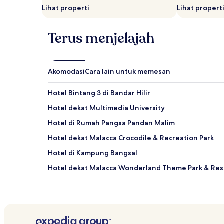
berlaku.
Lihat properti
Lihat propert
Terus menjelajah
Akomodasi
Cara lain untuk memesan
Hotel Bintang 3 di Bandar Hilir
Hotel dekat Multimedia University
Hotel di Rumah Pangsa Pandan Malim
Hotel dekat Malacca Crocodile & ​​Recreation Park
Hotel di Kampung Bangsal
Hotel dekat Malacca Wonderland Theme Park & Res
Hotel di Bukit Beruang
Hotel di Rumah Awam Seri Pengkalan
Hotel Bintang 3 di Jonker Walk