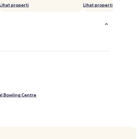
Lihat properti
Lihat properti
al Bowling Centre
Outlet