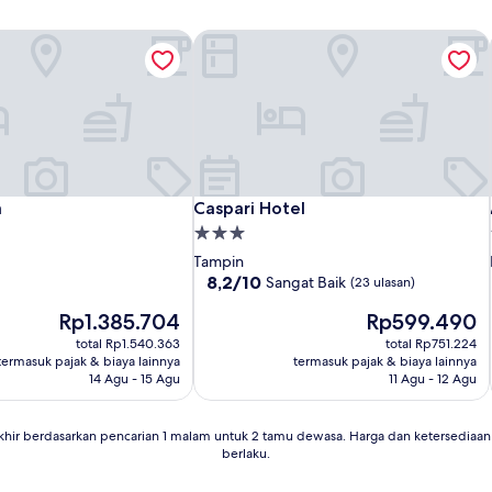
Caspari Hotel
Caspari Hotel
a
Caspari Hotel
Properti
bintang
Tampin
3.0
8.2
8,2/10
Sangat Baik
(23 ulasan)
dari
Harga
Harga
Rp1.385.704
Rp599.490
10,
sekarang
sekarang
Sangat
total Rp1.540.363
total Rp751.224
Rp1.385.704
Rp599.490
Baik,
termasuk pajak & biaya lainnya
termasuk pajak & biaya lainnya
(23
14 Agu - 15 Agu
11 Agu - 12 Agu
ulasan)
khir berdasarkan pencarian 1 malam untuk 2 tamu dewasa. Harga dan ketersedia
berlaku.