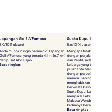
Lapangan Golf A'Famosa
Suaka Kupu-kupu dan Re
8.0/10 (1 ulasan)
8.6/10 (4 ulasan)
Anda mungkin ingin bermain di Lapangan
Mengapa tidak memanjakan 
Golf A'Famosa, yang berada 4,1 mi (6,7 km)
dengan perjalanan ke Suak
dari pusat Alor Gajah.
dan Reptil, salah satu atraksi
Baca ringkas
keluarga yang berada 8,7 mi 
pusat Kota Melaka. Destinasi
dengan perbelanjaan dan re
menarik, sehingga Anda dap
menghabiskan waktu siang h
berwisata kuliner. Jika Anda
Suaka Kupu-kupu dan Reptil
menyukai Kebun Binatang M
Malacca Wonderland Theme P
keduanya berada tidak jauh da
Baca ringkas