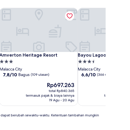
Amverton Heritage Resort
Bayou Lagoon Park Reso
Amverton Heritage Resort
Bayou Lagoon Park Reso
Amverton Heritage Resort
Bayou Lagoon Park Reso
Properti
Properti
bintang
bintang
Malacca City
Malacca City
3.0
3.5
7.8
6.6
7,8/10
6,6/10
Bagus
(109 ulasan)
(366 ulasan)
dari
dari
Harga
Ha
Rp697.263
R
10,
10,
sekarang
se
Bagus,
(366
total Rp840.365
Rp697.263
Rp
(109
ulasan)
termasuk pajak & biaya lainnya
termasuk pajak 
ulasan)
19 Agu - 20 Agu
1
an dapat berubah sewaktu-waktu. Ketentuan tambahan mungkin