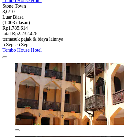
Tembo House Hotel
Stone Town
8,6/10
Luar Biasa
(1.003 ulasan)
Rp1.785.614
total Rp2.232.426
termasuk pajak & biaya lainnya
5 Sep - 6 Sep
Tembo House Hotel