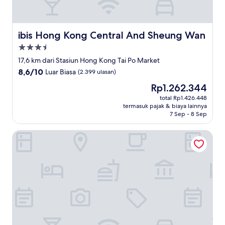
ibis Hong Kong Central And Sheung Wan
ibis Hong Kong Central And Sheung Wan
Properti
bintang
17,6 km dari Stasiun Hong Kong Tai Po Market
3.5
8.6
8,6/10
Luar Biasa
(2.399 ulasan)
dari
Harga
Rp1.262.344
10,
sekarang
Luar
total Rp1.426.448
Rp1.262.344
termasuk pajak & biaya lainnya
Biasa,
7 Sep - 8 Sep
(2.399
ulasan)
Royal Plaza Hotel