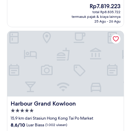
dari
Harga
Rp7.819.223
10,
sekarang
Sempurna,
total Rp8.835.722
Rp7.819.223
termasuk pajak & biaya lainnya
(1.002
25 Agu - 26 Agu
ulasan)
Harbour Grand Kowloon
Harbour Grand Kowloon
Harbour Grand Kowloon
Properti
bintang
15,9 km dari Stasiun Hong Kong Tai Po Market
5.0
8.6
8,6/10
Luar Biasa
(1.002 ulasan)
dari