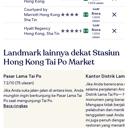
Hong Kong
tambahan
bintang
1.002 ulasan
mungkin
4.0
Luar
Courtyard by
Biasa
berlaku.
Marriott Hong Kong
Properti
8.8
1.004
Sha Tin
bintang
ulasan
4.0
Luar
Hyatt Regency
Biasa
Properti
8.8
Hong Kong, Sha Tin
1.004
bintang
ulasan
4.5
Landmark lainnya dekat Stasiun
Hong Kong Tai Po Market
Pasar Lama Tai Po
Kantor Distrik Lama
7.2/10 (75 ulasan)
Jika Anda berencana u
selama perjalanan Anda
Jika Anda suka jalan-jalan di antara kios, Anda
Distrik Lama Tai Po— ha
mungkin ingin berkunjung ke Pasar Lama Tai
monumen yang berada di
Po saat mengunjungi Tai Po.
Mengapa tidak berjalan
Baca ringkas
pelabuhan dan menikma
tenggelam saat Anda ber
ini juga penuh dengan 
restoran yang menarik,