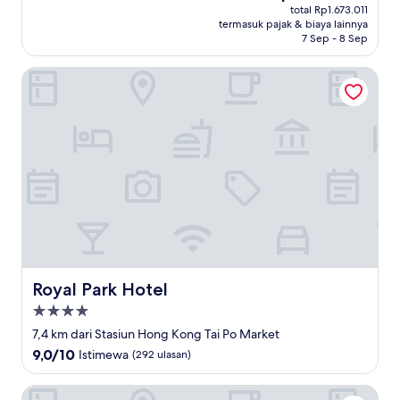
sekarang
Sangat
total Rp1.673.011
Rp1.480.541
termasuk pajak & biaya lainnya
Baik,
7 Sep - 8 Sep
(1.008
ulasan)
Royal Park Hotel
Royal Park Hotel
Royal Park Hotel
Properti
bintang
7,4 km dari Stasiun Hong Kong Tai Po Market
4.0
9.0
9,0/10
Istimewa
(292 ulasan)
dari
10,
Hotel ICON