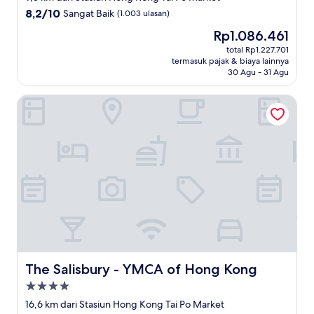
4.0
8.2
8,2/10
Sangat Baik
(1.003 ulasan)
dari
Harga
Rp1.086.461
10,
sekarang
Sangat
total Rp1.227.701
Rp1.086.461
termasuk pajak & biaya lainnya
Baik,
30 Agu - 31 Agu
(1.003
ulasan)
The Salisbury - YMCA of Hong Kong
The Salisbury - YMCA of Hong Kong
The Salisbury - YMCA of Hong Kong
Properti
bintang
16,6 km dari Stasiun Hong Kong Tai Po Market