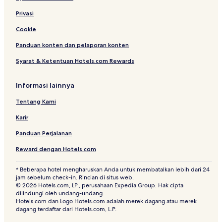
Hotel Keluarga dekat Ma On Shan Promenade
Privasi
Hotel dekat Stasiun Hong Kong Fo Tan
Hostel di Pasar Lama Tai Po
Cookie
Hotel Belanja dekat Pasar Lama Tai Po
Panduan konten dan pelaporan konten
Hotel dekat Fung Yuen Butterfly Reserve
Syarat & Ketentuan Hotels.com Rewards
Hotel dekat New Town Plaza
Informasi lainnya
Hotel dekat Daerah Istimewa Ma Shi Chau
Tentang Kami
Hotel dekat Tai Mo Shan Country Park
Karir
Hotel dekat Pohon Harapan Lam Tsuen
Panduan Perjalanan
Reward dengan Hotels.com
* Beberapa hotel mengharuskan Anda untuk membatalkan lebih dari 24
jam sebelum check-in. Rincian di situs web.
© 2026 Hotels.com, LP., perusahaan Expedia Group. Hak cipta
dilindungi oleh undang-undang.
Hotels.com dan Logo Hotels.com adalah merek dagang atau merek
dagang terdaftar dari Hotels.com, L.P.