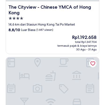
The Cityview - Chinese YMCA of Hong Kong
The Cityview - Chinese YMCA of Hong
Kong
Properti
bintang
14,6 km dari Stasiun Hong Kong Tai Po Market
4.0
8.8
8,8/10
Luar Biasa
(1.687 ulasan)
dari
Harga
Rp1.192.658
10,
sekarang
Luar
total Rp1.347.704
Rp1.192.658
termasuk pajak & biaya lainnya
Biasa,
30 Agu - 31 Agu
(1.687
ulasan)
Alva Hotel By Royal