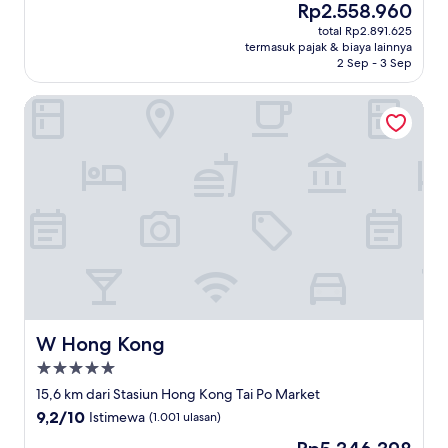
Harga
Rp2.558.960
10,
sekarang
Luar
total Rp2.891.625
Rp2.558.960
termasuk pajak & biaya lainnya
Biasa,
2 Sep - 3 Sep
(1.002
ulasan)
W Hong Kong
W Hong Kong
W Hong Kong
Properti
bintang
15,6 km dari Stasiun Hong Kong Tai Po Market
5.0
9.2
9,2/10
Istimewa
(1.001 ulasan)
dari
Harga