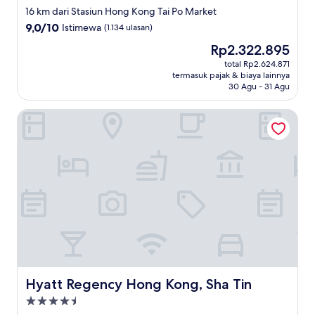
bintang
16 km dari Stasiun Hong Kong Tai Po Market
5.0
9.0
9,0/10
Istimewa
(1.134 ulasan)
dari
Harga
Rp2.322.895
10,
sekarang
Istimewa,
total Rp2.624.871
Rp2.322.895
termasuk pajak & biaya lainnya
(1.134
30 Agu - 31 Agu
ulasan)
Hyatt Regency Hong Kong, Sha Tin
Hyatt Regency Hong Kong, Sha Tin
Hyatt Regency Hong Kong, Sha Tin
Properti