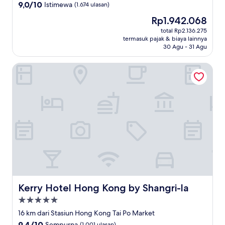
4.0
9.0
9,0/10
Istimewa
(1.674 ulasan)
dari
Harga
Rp1.942.068
10,
sekarang
Istimewa,
total Rp2.136.275
Rp1.942.068
termasuk pajak & biaya lainnya
(1.674
30 Agu - 31 Agu
ulasan)
Kerry Hotel Hong Kong by Shangri-la
Kerry Hotel Hong Kong by Shangri-la
Kerry Hotel Hong Kong by Shangri-la
Properti
bintang
16 km dari Stasiun Hong Kong Tai Po Market
5.0
9.4
9,4/10
Sempurna
(1.001 ulasan)