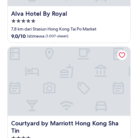
Alva Hotel By Royal
Alva Hotel By Royal
Properti
bintang
7,8 km dari Stasiun Hong Kong Tai Po Market
5.0
9.0
9,0/10
Istimewa
(1.007 ulasan)
dari
10,
Courtyard by Marriott Hong Kong Sha Tin
Istimewa,
(1.007
ulasan)
Courtyard by Marriott Hong Kong Sha Tin
Courtyard by Marriott Hong Kong Sha
Tin