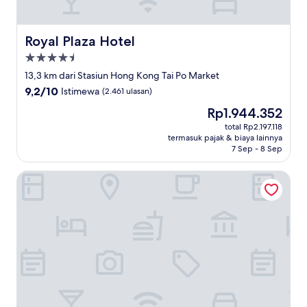
Royal Plaza Hotel
Royal Plaza Hotel
Properti
bintang
13,3 km dari Stasiun Hong Kong Tai Po Market
4.5
9.2
9,2/10
Istimewa
(2.461 ulasan)
dari
Harga
Rp1.944.352
10,
sekarang
Istimewa,
total Rp2.197.118
Rp1.944.352
termasuk pajak & biaya lainnya
(2.461
7 Sep - 8 Sep
ulasan)
Hopewell Hotel