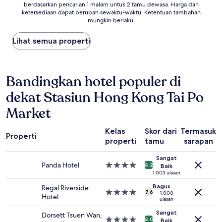
berdasarkan pencarian 1 malam untuk 2 tamu dewasa. Harga dan
per
ketersediaan dapat berubah sewaktu-waktu. Ketentuan tambahan
malam
mungkin berlaku.
terendah
yang
Lihat semua properti
ditemukan
dalam
24
jam
Bandingkan hotel populer di
terakhir
berdasarkan
dekat Stasiun Hong Kong Tai Po
pencarian
1
Market
malam
untuk
2
Kelas
Skor dari
Termasuk
Properti
tamu
properti
tamu
sarapan
dewasa.
Harga
Sangat
Panda Hotel
Properti
dan
8.2
Baik
bintang
1.003 ulasan
ketersediaan
4.0
dapat
Bagus
Regal Riverside
Properti
berubah
7.6
1.000
Hotel
ulasan
bintang
sewaktu-
4.0
waktu.
Sangat
Dorsett Tsuen Wan,
Ketentuan
Properti
8.0
Baik