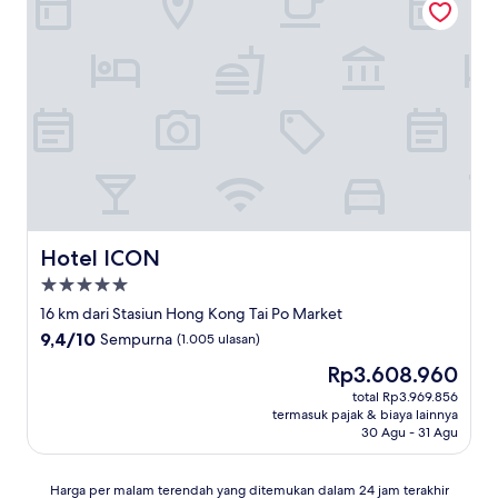
Istimewa,
(292
ulasan)
Hotel ICON
Hotel ICON
Properti
bintang
16 km dari Stasiun Hong Kong Tai Po Market
5.0
9.4
9,4/10
Sempurna
(1.005 ulasan)
dari
Harga
Rp3.608.960
10,
sekarang
Sempurna,
total Rp3.969.856
Rp3.608.960
termasuk pajak & biaya lainnya
(1.005
30 Agu - 31 Agu
ulasan)
Harga
Harga per malam terendah yang ditemukan dalam 24 jam terakhir