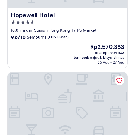
Hopewell Hotel
Hopewell Hotel
Properti
bintang
18,8 km dari Stasiun Hong Kong Tai Po Market
4.5
9.6
9,6/10
Sempurna
(1.109 ulasan)
dari
Harga
Rp2.570.383
10,
sekarang
Sempurna,
total Rp2.904.533
Rp2.570.383
termasuk pajak & biaya lainnya
(1.109
26 Agu - 27 Agu
ulasan)
B P International