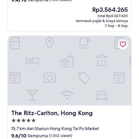
dari
Harga
Rp3.564.265
10,
sekarang
Sempurna,
total Rp4.027.620
Rp3.564.265
termasuk pajak & biaya lainnya
(1.001
7 Sep - 8 Sep
ulasan)
The Ritz-Carlton, Hong Kong
The Ritz-Carlton, Hong Kong
The Ritz-Carlton, Hong Kong
Properti
bintang
15,7 km dari Stasiun Hong Kong Tai Po Market
5.0
9.6
9,6/10
Sempurna
(1.002 ulasan)