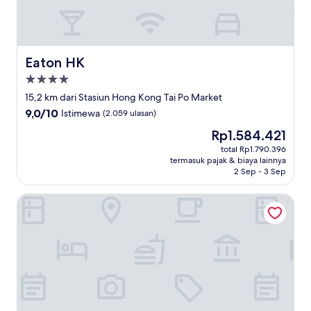
Eaton HK
Eaton HK
Properti
bintang
15,2 km dari Stasiun Hong Kong Tai Po Market
4.0
9.0
9,0/10
Istimewa
(2.059 ulasan)
dari
Harga
Rp1.584.421
10,
sekarang
Istimewa,
total Rp1.790.396
Rp1.584.421
termasuk pajak & biaya lainnya
(2.059
2 Sep - 3 Sep
ulasan)
Cordis, Hong Kong