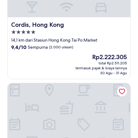
Cordis, Hong Kong
Cordis, Hong Kong
Properti
bintang
14,1 km dari Stasiun Hong Kong Tai Po Market
5.0
9.4
9,4/10
Sempurna
(2.000 ulasan)
dari
Harga
Rp2.222.305
10,
sekarang
Sempurna,
total Rp2.511.205
Rp2.222.305
termasuk pajak & biaya lainnya
(2.000
30 Agu - 31 Agu
ulasan)
ibis Hong Kong Central And Sheung Wan