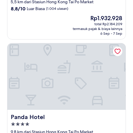
bintang
5,5 km dari Stasiun Hong Kong Tai Po Market
4.5
8.8
8,8/10
Luar Biasa
(1.004 ulasan)
dari
Harga
Rp1.932.928
10,
sekarang
Luar
total Rp2.184.209
Rp1.932.928
termasuk pajak & biaya lainnya
Biasa,
6 Sep - 7 Sep
(1.004
ulasan)
Panda Hotel
Panda Hotel
Panda Hotel
Properti
bintang
9,8 km dari Stasiun Hong Kong Tai Po Market