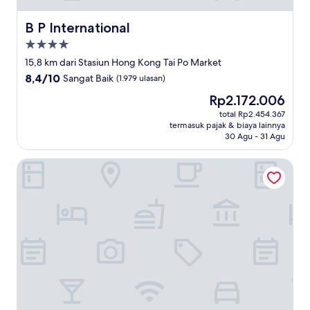
B P International
B P International
Properti
bintang
15,8 km dari Stasiun Hong Kong Tai Po Market
4.0
8.4
8,4/10
Sangat Baik
(1.979 ulasan)
dari
Harga
Rp2.172.006
10,
sekarang
Sangat
total Rp2.454.367
Rp2.172.006
termasuk pajak & biaya lainnya
Baik,
30 Agu - 31 Agu
(1.979
ulasan)
The Cityview - Chinese YMCA of Hong Kong