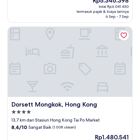
Rp5.346.398
10,
sekarang
Istimewa,
total Rp6.041.430
Rp5.346.398
termasuk pajak & biaya lainnya
(1.001
6 Sep - 7 Sep
ulasan)
Dorsett Mongkok, Hong Kong
Dorsett Mongkok, Hong Kong
Dorsett Mongkok, Hong Kong
Properti
bintang
13,7 km dari Stasiun Hong Kong Tai Po Market
4.0
8.4
8,4/10
Sangat Baik
(1.008 ulasan)
dari
Harga
Rp1.480.541
10,