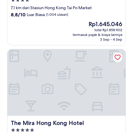
Properti
bintang
7,1 km dari Stasiun Hong Kong Tai Po Market
4.0
8.8
8,8/10
Luar Biasa
(1.004 ulasan)
dari
Harga
Rp1.645.046
10,
sekarang
Luar
total Rp1.858.902
Rp1.645.046
termasuk pajak & biaya lainnya
Biasa,
3 Sep - 4 Sep
(1.004
ulasan)
The Mira Hong Kong Hotel
The Mira Hong Kong Hotel
The Mira Hong Kong Hotel
Properti