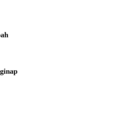
bah
ginap