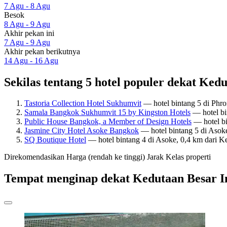
7 Agu - 8 Agu
Besok
8 Agu - 9 Agu
Akhir pekan ini
7 Agu - 9 Agu
Akhir pekan berikutnya
14 Agu - 16 Agu
Sekilas tentang 5 hotel populer dekat Ked
Tastoria Collection Hotel Sukhumvit
— hotel bintang 5 di Phr
Samala Bangkok Sukhumvit 15 by Kingston Hotels
— hotel bi
Public House Bangkok, a Member of Design Hotels
— hotel bi
Jasmine City Hotel Asoke Bangkok
— hotel bintang 5 di Asoke
SQ Boutique Hotel
— hotel bintang 4 di Asoke, 0,4 km dari K
Direkomendasikan
Harga (rendah ke tinggi)
Jarak
Kelas properti
Tempat menginap dekat Kedutaan Besar I