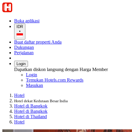
Buka aplikasi
IDR
•
Buat daftar properti Anda
Dukungan
Perjalanan
Login
Dapatkan diskon langsung dengan Harga Member
Login
Temukan Hotels.com Rewards
Masukan
Hotel
Hotel dekat Kedutaan Besar India
Hotel di Bangkok
Hotel di Bangkok
Hotel di Thailand
Hotel