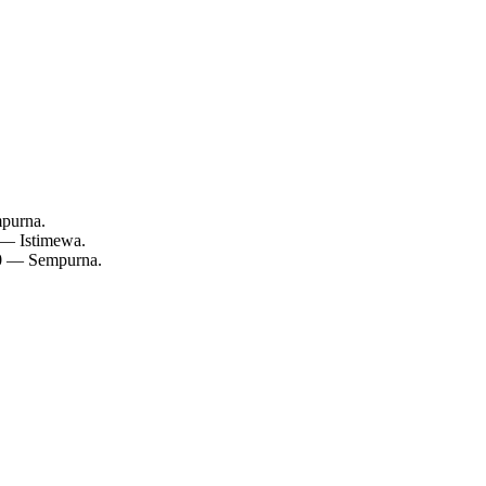
mpurna.
 — Istimewa.
10 — Sempurna.