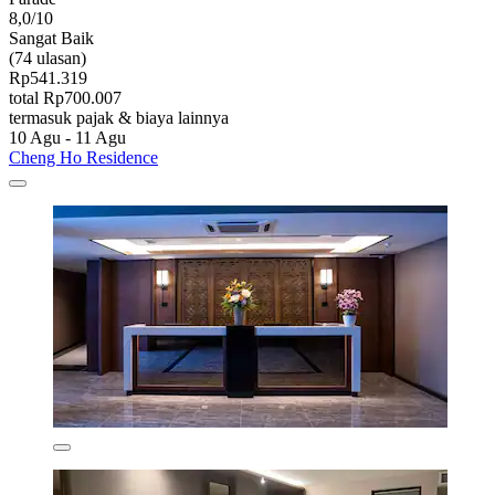
8,0/10
Sangat Baik
(74 ulasan)
Rp541.319
total Rp700.007
termasuk pajak & biaya lainnya
10 Agu - 11 Agu
Cheng Ho Residence