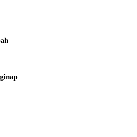
bah
ginap