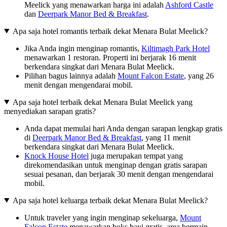
Meelick yang menawarkan harga ini adalah
Ashford Castle
dan
Deerpark Manor Bed & Breakfast
.
Apa saja hotel romantis terbaik dekat Menara Bulat Meelick?
Jika Anda ingin menginap romantis,
Kiltimagh Park Hotel
menawarkan 1 restoran. Properti ini berjarak 16 menit
berkendara singkat dari Menara Bulat Meelick.
Pilihan bagus lainnya adalah
Mount Falcon Estate
, yang 26
menit dengan mengendarai mobil.
Apa saja hotel terbaik dekat Menara Bulat Meelick yang
menyediakan sarapan gratis?
Anda dapat memulai hari Anda dengan sarapan lengkap gratis
di
Deerpark Manor Bed & Breakfast
, yang 11 menit
berkendara singkat dari Menara Bulat Meelick.
Knock House Hotel
juga merupakan tempat yang
direkomendasikan untuk menginap dengan gratis sarapan
sesuai pesanan, dan berjarak 30 menit dengan mengendarai
mobil.
Apa saja hotel keluarga terbaik dekat Menara Bulat Meelick?
Untuk traveler yang ingin menginap sekeluarga,
Mount
Falcon Estate
menawarkan boks bayi gratis, area bermain,