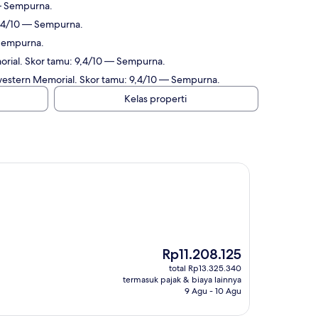
 — Sempurna.
 9,4/10 — Sempurna.
 Sempurna.
orial. Skor tamu: 9,4/10 — Sempurna.
hwestern Memorial. Skor tamu: 9,4/10 — Sempurna.
Kelas properti
Harga
Rp11.208.125
sekarang
total Rp13.325.340
Rp11.208.125
termasuk pajak & biaya lainnya
9 Agu - 10 Agu