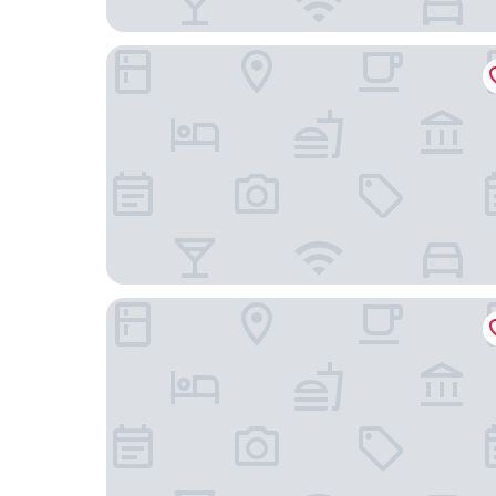
Fairfield Inn & Suites Chicago Downtown/River 
InterContinental Chicago Magnificent Mile by I