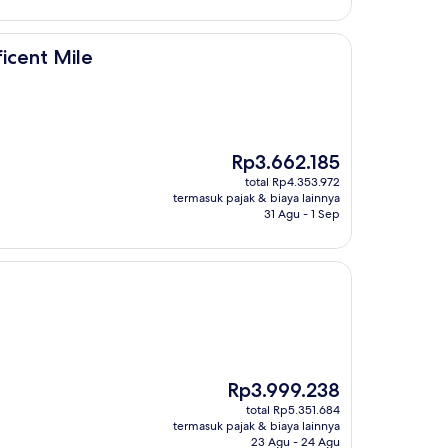
icent Mile
Harga
Rp3.662.185
sekarang
total Rp4.353.972
Rp3.662.185
termasuk pajak & biaya lainnya
31 Agu - 1 Sep
Harga
Rp3.999.238
sekarang
total Rp5.351.684
Rp3.999.238
termasuk pajak & biaya lainnya
23 Agu - 24 Agu