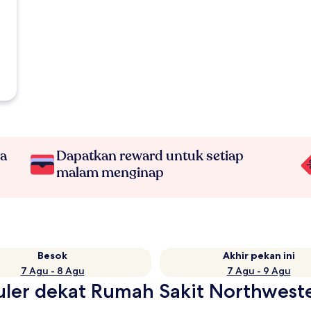
na
Dapatkan reward untuk setiap
malam menginap
Besok
Akhir pekan ini
7 Agu - 8 Agu
7 Agu - 9 Agu
puler dekat Rumah Sakit Northwes