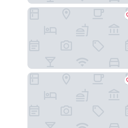
Viceroy Chicago
The Talbott, Autograph Collection