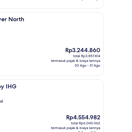
ver North
Harga
Rp3.244.860
sekarang
total Rp3.857.814
Rp3.244.860
termasuk pajak & biaya lainnya
30 Agu - 31 Agu
by IHG
al
Harga
Rp4.554.982
sekarang
total Rp6.043.062
Rp4.554.982
termasuk pajak & biaya lainnya