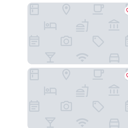
citizenM Chicago Downtown
Hyatt Regency Chicago