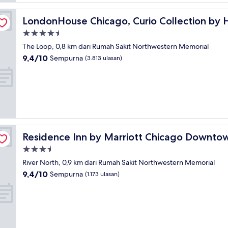
on
LondonHouse Chicago, Curio Collection by Hilton
LondonHouse Chicago, Curio Collection by H
Properti
bintang
The Loop, 0,8 km dari Rumah Sakit Northwestern Memorial
4.5
9.4
9,4/10
Sempurna
(3.813 ulasan)
dari
10,
Sempurna,
(3.813
ulasan)
River North
Residence Inn by Marriott Chicago Downtown / River N
Residence Inn by Marriott Chicago Downtow
Properti
bintang
River North, 0,9 km dari Rumah Sakit Northwestern Memorial
3.5
9.4
9,4/10
Sempurna
(1.173 ulasan)
dari
10,
Sempurna,
(1.173
ulasan)