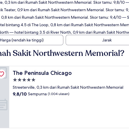
lle, 0,3 km dari Rumah Sakit Northwestern Memorial. Skor tamu: 9,8/10
rik Teater, 0,9 km dari Rumah Sakit Northwestern Memorial. Skor tamu:
, 0,8 km dari Rumah Sakit Northwestern Memorial. Skor tamu: 9,4/10 —
el bintang 4.5 di The Loop, 0,8 km dari Rumah Sakit Northwestern Mem
North
— hotel bintang 3.5 di River North, 0,9 km dari Rumah Sakit Nort
Harga (rendah ke tinggi)
Jarak
ah Sakit Northwestern Memorial?
The Peninsula Chicago
The Peninsula Chicago
Properti
bintang
Streeterville, 0,3 km dari Rumah Sakit Northwestern Memorial
5.0
9.8
9,8/10
Sempurna
(1.004 ulasan)
dari
10,
Sempurna,
(1.004
ulasan)