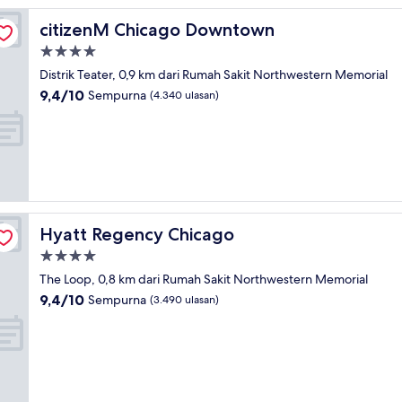
citizenM Chicago Downtown
citizenM Chicago Downtown
Properti
bintang
Distrik Teater, 0,9 km dari Rumah Sakit Northwestern Memorial
4.0
9.4
9,4/10
Sempurna
(4.340 ulasan)
dari
10,
Sempurna,
(4.340
ulasan)
Hyatt Regency Chicago
Hyatt Regency Chicago
Properti
bintang
The Loop, 0,8 km dari Rumah Sakit Northwestern Memorial
4.0
9.4
9,4/10
Sempurna
(3.490 ulasan)
dari
10,
Sempurna,
(3.490
ulasan)