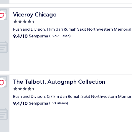
Viceroy Chicago
Viceroy Chicago
Properti
bintang
Rush and Division, 1 km dari Rumah Sakit Northwestern Memorial
4.5
9.4
9,4/10
Sempurna
(1.269 ulasan)
dari
10,
Sempurna,
(1.269
ulasan)
The Talbott, Autograph Collection
The Talbott, Autograph Collection
Properti
bintang
Rush and Division, 0,7 km dari Rumah Sakit Northwestern Memori
4.5
9.4
9,4/10
Sempurna
(150 ulasan)
dari
10,
Sempurna,
(150
ulasan)