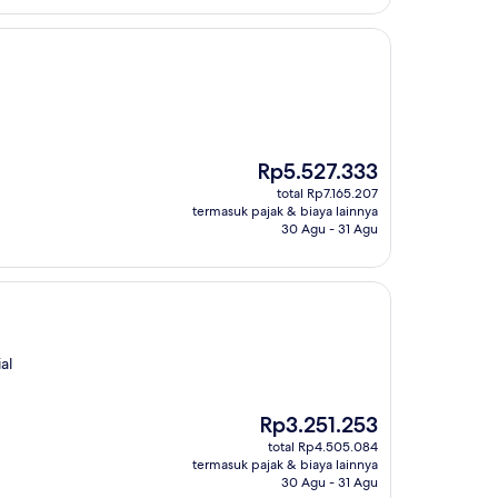
Harga
Rp5.527.333
sekarang
total Rp7.165.207
Rp5.527.333
termasuk pajak & biaya lainnya
30 Agu - 31 Agu
al
Harga
Rp3.251.253
sekarang
total Rp4.505.084
Rp3.251.253
termasuk pajak & biaya lainnya
30 Agu - 31 Agu