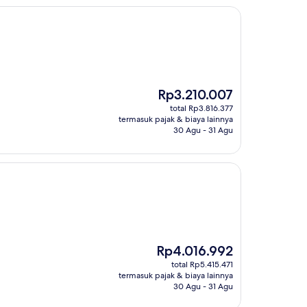
Harga
Rp3.210.007
sekarang
total Rp3.816.377
Rp3.210.007
termasuk pajak & biaya lainnya
30 Agu - 31 Agu
Harga
Rp4.016.992
sekarang
total Rp5.415.471
Rp4.016.992
termasuk pajak & biaya lainnya
30 Agu - 31 Agu