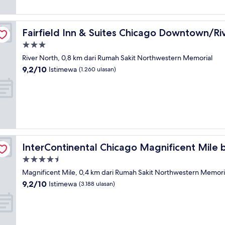
North
Fairfield Inn & Suites Chicago Downtown/River North
Fairfield Inn & Suites Chicago Downtown/Ri
Properti
bintang
River North, 0,8 km dari Rumah Sakit Northwestern Memorial
3.0
9.2
9,2/10
Istimewa
(1.260 ulasan)
dari
10,
Istimewa,
(1.260
ulasan)
HG
InterContinental Chicago Magnificent Mile by IHG
InterContinental Chicago Magnificent Mile 
Properti
bintang
Magnificent Mile, 0,4 km dari Rumah Sakit Northwestern Memori
4.5
9.2
9,2/10
Istimewa
(3.188 ulasan)
dari
10,
Istimewa,
(3.188