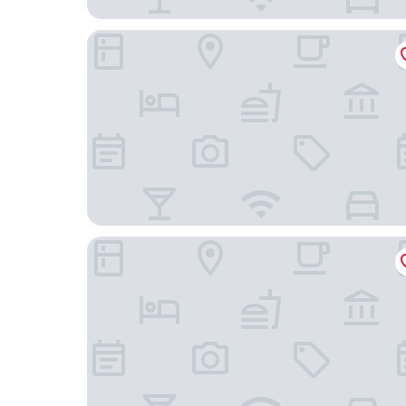
Hilton Grand Vacations Club Chicago Magnificen
Omni Chicago Hotel