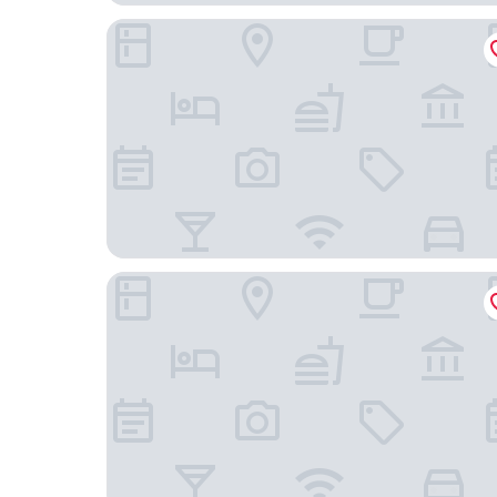
LondonHouse Chicago, Curio Collection by Hilt
Residence Inn by Marriott Chicago Downtown / 