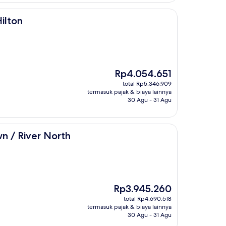
ilton
Harga
Rp4.054.651
sekarang
total Rp5.346.909
Rp4.054.651
termasuk pajak & biaya lainnya
30 Agu - 31 Agu
orth
n / River North
Harga
Rp3.945.260
sekarang
total Rp4.690.518
Rp3.945.260
termasuk pajak & biaya lainnya
30 Agu - 31 Agu