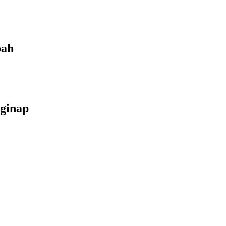
bah
ginap