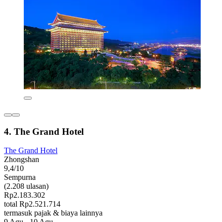
4. The Grand Hotel
The Grand Hotel
Zhongshan
9,4/10
Sempurna
(2.208 ulasan)
Rp2.183.302
total Rp2.521.714
termasuk pajak & biaya lainnya
9 Agu - 10 Agu