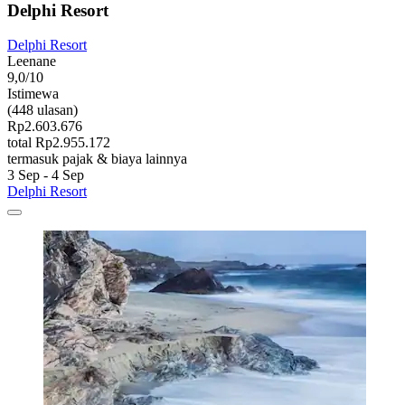
Delphi Resort
Delphi Resort
Leenane
9,0/10
Istimewa
(448 ulasan)
Rp2.603.676
total Rp2.955.172
termasuk pajak & biaya lainnya
3 Sep - 4 Sep
Delphi Resort