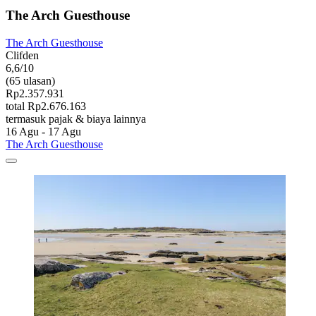
The Arch Guesthouse
The Arch Guesthouse
Clifden
6,6/10
(65 ulasan)
Rp2.357.931
total Rp2.676.163
termasuk pajak & biaya lainnya
16 Agu - 17 Agu
The Arch Guesthouse