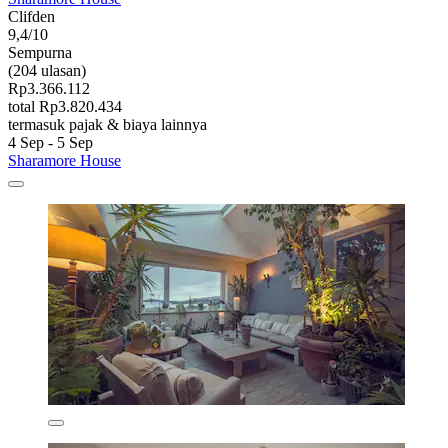
Clifden
9,4/10
Sempurna
(204 ulasan)
Rp3.366.112
total Rp3.820.434
termasuk pajak & biaya lainnya
4 Sep - 5 Sep
Sharamore House