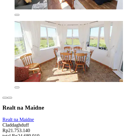
Realt na Maidne
Realt na Maidne
Claddaghduff
Rp21.753.140
total Rp24.689.919